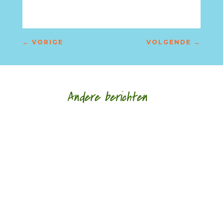
←
VORIGE
VOLGENDE
→
Andere berichten
door Jan Buijsse Meander Klassieker 301 Jan
Buijsse bespreekt '1477' van Patrick Conrad
(°1945) - een gedicht met raadsels (gelukkig...