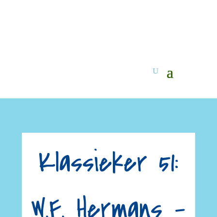
Klassieker 51:
W.F. Hermans –