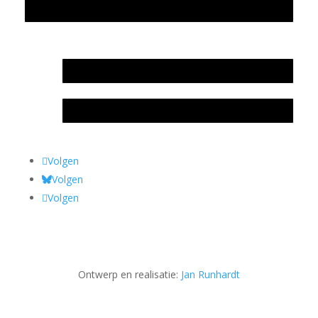
Privacyverklaring Stichting Literatuursite Meander
In memoriam Rob de Vos
Rob de Vos – prijs
Volgen
Volgen
Volgen
Ontwerp en realisatie:
Jan Runhardt