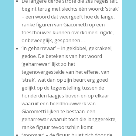
De langere derde strofe die zes regels telt,
begint terug met slechts één woord: ‘strak’
– een woord dat weergeeft hoe de lange,
ranke figuren van Giacometti op een
toeschouwer kunnen overkomen: rigide,
onbeweeglijk, gespannen ….
‘in geharrewar’ – in gekibbel, gekrakeel,
gedoe. De betekenis van het woord
‘geharrewar’ lijkt zo het
tegenovergestelde van het effene, van
‘strak’, wat dan op zijn beurt erg goed
gelijkt op de tegenstelling tussen de
honderden laagjes boven en op elkaar
waaruit een beeldhouwwerk van
Giacometti lijken te bestaan: een
geharrewar waaruit toch die langgerekte,
ranke figuur tevoorschijn komt.
‘voorover’ – de figuur buigt zich door de