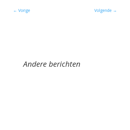
←
Vorige
Volgende
→
Andere berichten
door Jan Buijsse Meander Klassieker 301 Jan
Buijsse bespreekt '1477' van Patrick Conrad
(°1945) - een gedicht met raadsels (gelukkig...