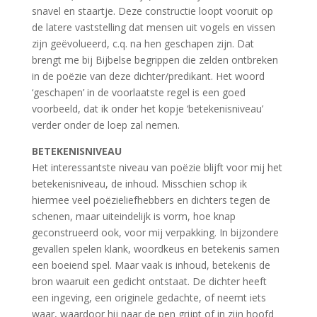
snavel en staartje. Deze constructie loopt vooruit op
de latere vaststelling dat mensen uit vogels en vissen
zijn geëvolueerd, c.q. na hen geschapen zijn. Dat
brengt me bij Bijbelse begrippen die zelden ontbreken
in de poëzie van deze dichter/predikant. Het woord
‘geschapen’ in de voorlaatste regel is een goed
voorbeeld, dat ik onder het kopje ‘betekenisniveau’
verder onder de loep zal nemen.
BETEKENISNIVEAU
Het interessantste niveau van poëzie blijft voor mij het
betekenisniveau, de inhoud. Misschien schop ik
hiermee veel poëzieliefhebbers en dichters tegen de
schenen, maar uiteindelijk is vorm, hoe knap
geconstrueerd ook, voor mij verpakking. In bijzondere
gevallen spelen klank, woordkeus en betekenis samen
een boeiend spel. Maar vaak is inhoud, betekenis de
bron waaruit een gedicht ontstaat. De dichter heeft
een ingeving, een originele gedachte, of neemt iets
waar, waardoor hij naar de pen grijpt of in zijn hoofd