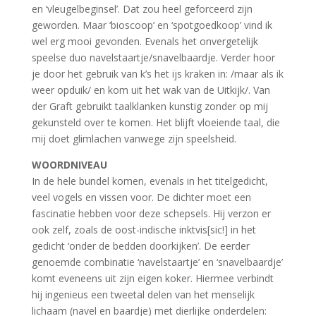
en ‘vleugelbeginsel’. Dat zou heel geforceerd zijn
geworden. Maar ‘bioscoop’ en ‘spotgoedkoop’ vind ik
wel erg mooi gevonden. Evenals het onvergetelijk
speelse duo navelstaartje/snavelbaardje. Verder hoor
je door het gebruik van k’s het ijs kraken in: /maar als ik
weer opduik/ en kom uit het wak van de Uitkijk/. Van
der Graft gebruikt taalklanken kunstig zonder op mij
gekunsteld over te komen. Het blijft vloeiende taal, die
mij doet glimlachen vanwege zijn speelsheid.
WOORDNIVEAU
In de hele bundel komen, evenals in het titelgedicht,
veel vogels en vissen voor. De dichter moet een
fascinatie hebben voor deze schepsels. Hij verzon er
ook zelf, zoals de oost-indische inktvis[sic!] in het
gedicht ‘onder de bedden doorkijken’. De eerder
genoemde combinatie ‘navelstaartje’ en ‘snavelbaardje’
komt eveneens uit zijn eigen koker. Hiermee verbindt
hij ingenieus een tweetal delen van het menselijk
lichaam (navel en baardje) met dierlijke onderdelen: