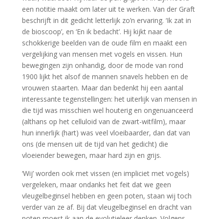
een notitie maakt om later uit te werken. Van der Graft
beschrijft in dit gedicht letterlijk zo’n ervaring. ‘Ik zat in
de bioscoop’, en ‘En ik bedacht’. Hij kijkt naar de
schokkerige beelden van de oude film en maakt een
vergelijking van mensen met vogels en vissen. Hun
bewegingen zijn onhandig, door de mode van rond
1900 lijkt het alsof de mannen snavels hebben en de
vrouwen staarten. Maar dan bedenkt hij een aantal
interessante tegenstellingen: het uiterlijk van mensen in
die tijd was misschien wel houterig en ongenuanceerd
(althans op het celluloid van de zwart-witfilm), maar
hun innerlijk (hart) was veel vloeibaarder, dan dat van
ons (de mensen uit de tijd van het gedicht) die
vloeiender bewegen, maar hard zijn en grijs.
‘Wij’ worden ook met vissen (en impliciet met vogels)
vergeleken, maar ondanks het feit dat we geen
vleugelbeginsel hebben en geen poten, staan wij toch
verder van ze af. Bij dat vleugelbeginsel en dracht van
poten moest ik aan de evolutieleer denken. Volgens