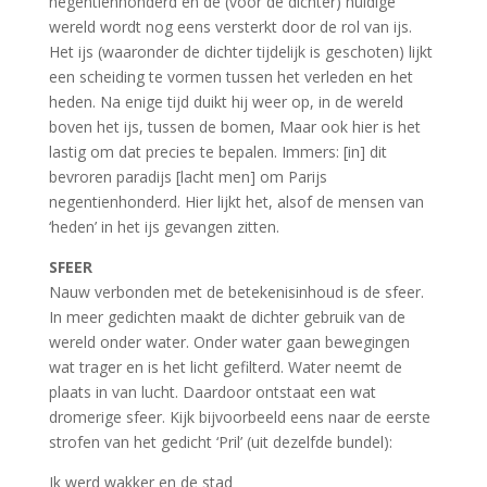
negentienhonderd en de (voor de dichter) huidige
wereld wordt nog eens versterkt door de rol van ijs.
Het ijs (waaronder de dichter tijdelijk is geschoten) lijkt
een scheiding te vormen tussen het verleden en het
heden. Na enige tijd duikt hij weer op, in de wereld
boven het ijs, tussen de bomen, Maar ook hier is het
lastig om dat precies te bepalen. Immers: [in] dit
bevroren paradijs [lacht men] om Parijs
negentienhonderd. Hier lijkt het, alsof de mensen van
‘heden’ in het ijs gevangen zitten.
SFEER
Nauw verbonden met de betekenisinhoud is de sfeer.
In meer gedichten maakt de dichter gebruik van de
wereld onder water. Onder water gaan bewegingen
wat trager en is het licht gefilterd. Water neemt de
plaats in van lucht. Daardoor ontstaat een wat
dromerige sfeer. Kijk bijvoorbeeld eens naar de eerste
strofen van het gedicht ‘Pril’ (uit dezelfde bundel):
Ik werd wakker en de stad