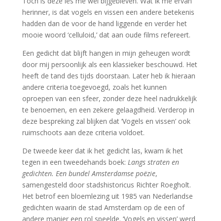
Toch is deze les me wel bijgebleven. Wat ik me ervan
herinner, is dat vogels en vissen een andere betekenis
hadden dan de voor de hand liggende en verder het
mooie woord ‘celluloid,’ dat aan oude films refereert.
Een gedicht dat blijft hangen in mijn geheugen wordt
door mij persoonlijk als een klassieker beschouwd. Het
heeft de tand des tijds doorstaan. Later heb ik hieraan
andere criteria toegevoegd, zoals het kunnen
oproepen van een sfeer, zonder deze heel nadrukkelijk
te benoemen, en een zekere gelaagdheid. Verderop in
deze bespreking zal blijken dat ‘Vogels en vissen’ ook
ruimschoots aan deze criteria voldoet.
De tweede keer dat ik het gedicht las, kwam ik het
tegen in een tweedehands boek:
Langs straten en
gedichten. Een bundel Amsterdamse poëzie
,
samengesteld door stadshistoricus Richter Roegholt.
Het betrof een bloemlezing uit 1985 van Nederlandse
gedichten waarin de stad Amsterdam op de een of
andere manier een rol speelde. ‘Vogels en vissen’ werd