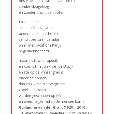
ons vloeiend als vissen van celluloid
zonder vleugelbeginsel
en zonder dracht van poten.
En ik bedacht:
ik ben zelf onverwachts
onder het ijs geschoten
van dit bevroren paradijs
waar men lacht om Parijs
negentienhonderd,
maar als ik weer opduik
en kom uit het wak van de Uitkijk
en sta op de Prinsengracht
onder de bomen,
dan kan ik me niet vergissen:
vogels en vissen
werden geschapen op één dag
en overmorgen zullen de mensen komen.
Guillaume van der Graft
(1920 – 2010)
Uit:
Mythologisch. Gedichten, oud, nieuw en