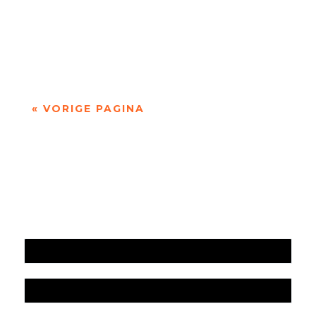
door Jan Buijsse Meander Klassieker 299 Jan
Buijsse bespreekt het gedicht ‘Notitie bij een
Friese kerkmuur’ uit Stemtest (2003), de...
« VORIGE PAGINA
Jaarrekening 2025 en begroting 2026
Jaarverslag 2025