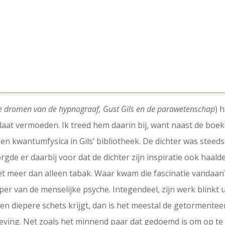
e dromen van de hypnograaf, Gust Gils en de parawetenschap
) 
 laat vermoeden. Ik treed hem daarin bij, want naast de bo
 en kwantumfysica in Gils’ bibliotheek. De dichter was stee
rgde er daarbij voor dat de dichter zijn inspiratie ook haald
t met meer dan alleen tabak. Waar kwam die fascinatie vandaa
 van de menselijke psyche. Integendeel, zijn werk blinkt 
n diepere schets krijgt, dan is het meestal de getormenteerd
geving. Net zoals het minnend paar dat gedoemd is om op te