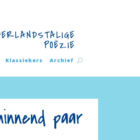
DERLANDSTALIGE
POËZIE
Klassiekers
Archief
minnend paar