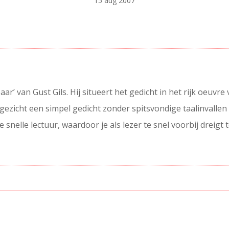
15 aug 2007
ar’ van Gust Gils. Hij situeert het gedicht in het rijk oeuvr
te gezicht een simpel gedicht zonder spitsvondige taalinvall
e snelle lectuur, waardoor je als lezer te snel voorbij dreig