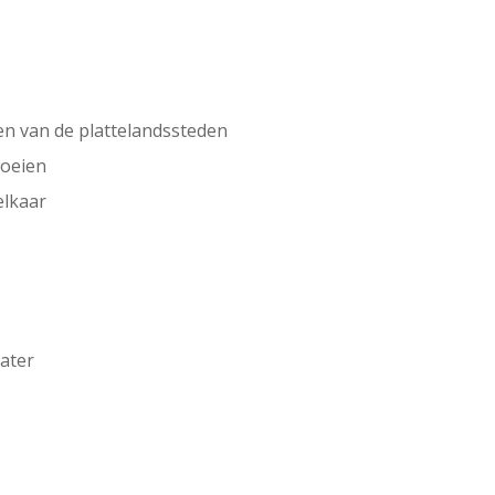
n van de plattelandssteden
loeien
elkaar
n
later