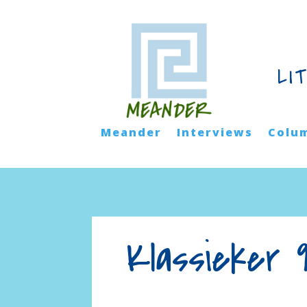
LI
Meander
Interviews
Colu
Klassieker 