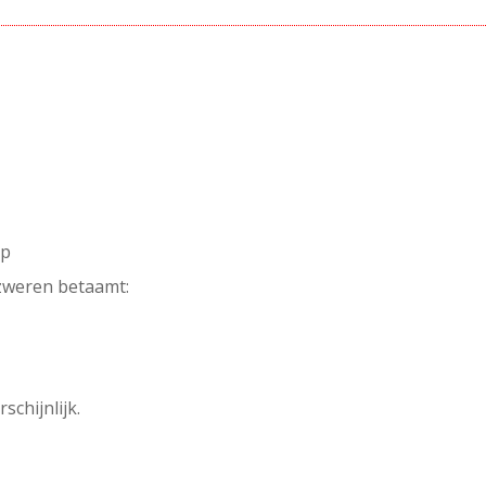
jp
 zweren betaamt:
schijnlijk.