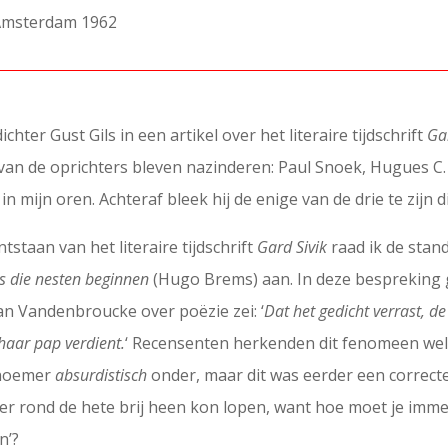
, Amsterdam 1962
hter Gust Gils in een artikel over het literaire tijdschrift
Ga
van de oprichters bleven nazinderen: Paul Snoek, Hugues C. 
 mijn oren. Achteraf bleek hij de enige van de drie te zijn d
staan van het literaire tijdschrift
Gard Sivik
raad ik de sta
ls die nesten beginnen
(Hugo Brems) aan. In deze bespreking g
han Vandenbroucke over poëzie zei: ‘
Dat het gedicht verrast, de
 haar pap verdient.
‘ Recensenten herkenden dit fenomeen wel
 noemer
absurdistisch
onder, maar dit was eerder een correcte
ier rond de hete brij heen kon lopen, want hoe moet je im
n’?