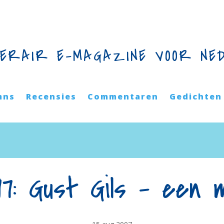
TERAIR E-MAGAZINE VOOR NE
mns
Recensies
Commentaren
Gedichten
97: Gust Gils – een 