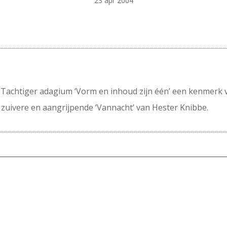
23 apr 2004
Tachtiger adagium ‘Vorm en inhoud zijn één’ een kenmerk va
 zuivere en aangrijpende ‘Vannacht’ van Hester Knibbe.