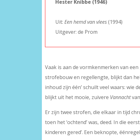
Hester Knibbe (1946)
–
Uit:
Een hemd van vlees
(1994)
Uitgever: de Prom
Vaak is aan de vormkenmerken van een ge
strofebouw en regellengte, blijkt dan h
inhoud zijn één’ schuilt veel waars: wie
blijkt uit het mooie, zuivere
Vannacht
van
Er zijn twee strofen, die elkaar in tijd 
toen het ‘ochtend’ was, deed. In die eer
kinderen gered’. Een beknopte, éénregel