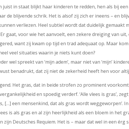
 juist in staat blijkt haar kinderen te redden, hen als bij 
 de blijvende schrik. Het is alsof zij zich er ineens – en blij
kunnen verliezen. Heel subtiel wordt dat duidelijk gemaakt 
. Er gaat, voor wie het aanvoelt, een zekere dreiging van u
ered, want zij kwam op tijd en trad adequaat op. Maar kom je 
heel veel situaties waarin je niets kunt doen?
r wel spreekt van ‘mijn adem’, maar niet van ‘mijn’ kinderen
ust benadrukt, dat zij niet de zekerheid heeft hen voor altij
ggend. Het gras, dat in beide strofen zo prominent voorkomt
ergankelijkheid en spoedig verderf. ‘Alle vlees is gras’, zeg
ns, […] een mensenkind, dat als gras wordt weggeworpen’. In 
 vlees is als gras en al zijn heerlijkheid als een bloem in het 
n zijn Deutsches Requiem. Het is – maar dat wel in een érg s