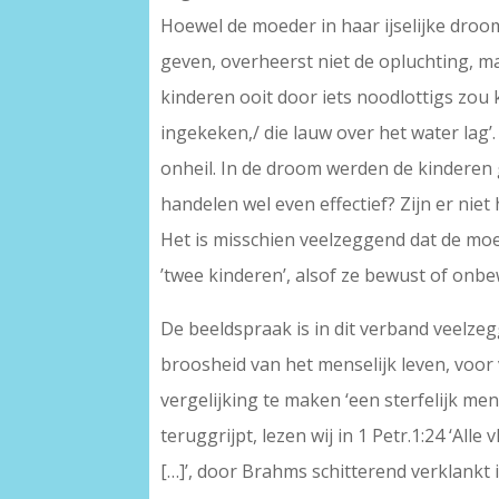
Hoewel de moeder in haar ijselijke droom
geven, overheerst niet de opluchting, maar
kinderen ooit door iets noodlottigs zou 
ingekeken,/ die lauw over het water lag’
onheil. In de droom werden de kinderen g
handelen wel even effectief? Zijn er niet 
Het is misschien veelzeggend dat de moede
’twee kinderen’, alsof ze bewust of onbew
De beeldspraak is in dit verband veelze
broosheid van het menselijk leven, voor v
vergelijking te maken ‘een sterfelijk me
teruggrijpt, lezen wij in 1 Petr.1:24 ‘Alle
[…]’, door Brahms schitterend verklankt i