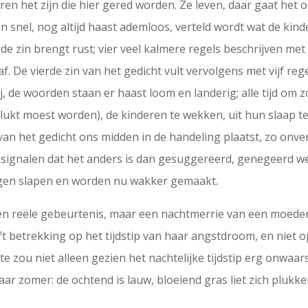
ren het zijn die hier gered worden. Ze leven, daar gaat het o
in snel, nog altijd haast ademloos, verteld wordt wat de ki
 zin brengt rust; vier veel kalmere regels beschrijven met 
f. De vierde zin van het gedicht vult vervolgens met vijf re
, de woorden staan er haast loom en landerig; alle tijd om 
ukt moest worden), de kinderen te wekken, uit hun slaap te 
van het gedicht ons midden in de handeling plaatst, zo onver
e signalen dat het anders is dan gesuggereerd, genegeerd we
gen slapen en worden nu wakker gemaakt.
een reële gebeurtenis, maar een nachtmerrie van een moeder 
ft betrekking op het tijdstip van haar angstdroom, en nie
ste zou niet alleen gezien het nachtelijke tijdstip erg onwaar
maar zomer: de ochtend is lauw, bloeiend gras liet zich pluk