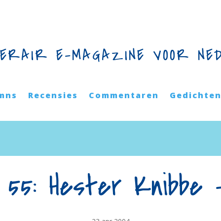
TERAIR E-MAGAZINE VOOR NE
mns
Recensies
Commentaren
Gedichte
r 55: Hester Knibbe 