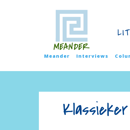
LI
Meander
Interviews
Colu
Klassieke