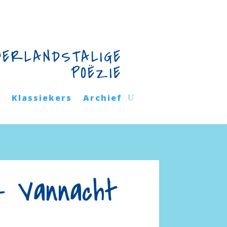
DERLANDSTALIGE
POËZIE
n
Klassiekers
Archief
– Vannacht