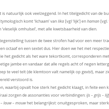
 is natuurlijk ook veelzeggend. In het titelgedicht van de bu
 Etymologisch komt ‘lichaam’ van
lika
[vgl ‘lijk’] en
haman
[vgl.
‘vleselijk omhulsel’, met alle kwetsbaarheid van dien.
tegenstelling tussen de twee strofen had voor een meer tr
n octaaf en een sextet dus. Hier doen we het met respectieve
die het gedicht als het ware tekortkomt, corresponderen met 
tige jambe en vandaar dat alle regels acht of negen letterg
reep te veel telt (de klemtoon valt namelijk op ge
vist
), maar z
ereld verstoord is.
n, waarbij opvalt hoe sterk het gedicht klaagt, in feite een k
 Fraai zorgen de assonanties voor verbindingen:
ijs – grijs – lij
 – lauw – mouw
het belangrijkst: onuitgesproken, maar sterk