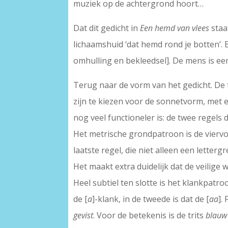
muziek op de achtergrond hoort…
Dat dit gedicht in
Een hemd van vlees
staat
lichaamshuid ‘dat hemd rond je botten’.
omhulling en bekleedsel]. De mens is een 
Terug naar de vorm van het gedicht. De 
zijn te kiezen voor de sonnetvorm, met ee
nog veel functioneler is: de twee regels 
Het metrische grondpatroon is de viervoe
laatste regel, die niet alleen een letterg
Het maakt extra duidelijk dat de veilige w
Heel subtiel ten slotte is het klankpatroo
de [
a
]-klank, in de tweede is dat de [
aa
].
gevist
. Voor de betekenis is de trits
blauw