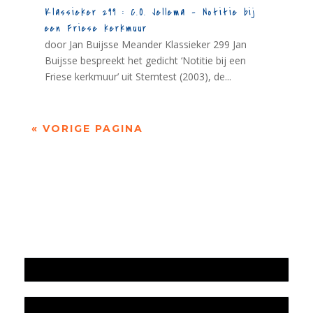
Klassieker 299 : C.O. Jellema – Notitie bij
een Friese kerkmuur
door Jan Buijsse Meander Klassieker 299 Jan
Buijsse bespreekt het gedicht ‘Notitie bij een
Friese kerkmuur’ uit Stemtest (2003), de...
« VORIGE PAGINA
Jaarrekening 2025 en begroting 2026
Jaarverslag 2025