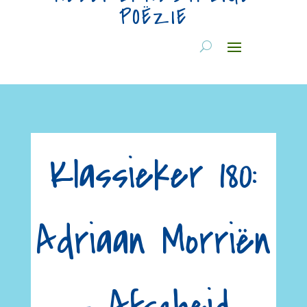
POËZIE
Klassieker 180:
Adriaan Morriën