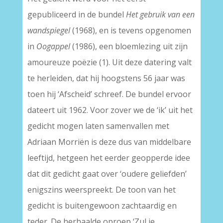
gepubliceerd in de bundel
Het gebruik van een
wandspiegel
(1968), en is tevens opgenomen
in
Oogappel
(1986), een bloemlezing uit zijn
amoureuze poëzie (1). Uit deze datering valt
te herleiden, dat hij hoogstens 56 jaar was
toen hij ‘Afscheid’ schreef. De bundel ervoor
dateert uit 1962. Voor zover we de ‘ik’ uit het
gedicht mogen laten samenvallen met
Adriaan Morriën is deze dus van middelbare
leeftijd, hetgeen het eerder geopperde idee
dat dit gedicht gaat over ‘oudere geliefden’
enigszins weerspreekt. De toon van het
gedicht is buitengewoon zachtaardig en
teder. De herhaalde oproep ‘Zul je