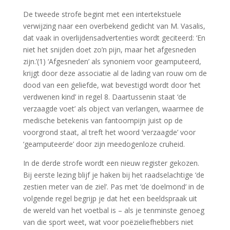
De tweede strofe begint met een intertekstuele
verwijzing naar een overbekend gedicht van M. Vasalis,
dat vaak in overlijdensadvertenties wordt geciteerd: ‘En
niet het snijden doet zo’n pijn, maar het afgesneden
zijn.’(1) ‘Afgesneden’ als synoniem voor geamputeerd,
krijgt door deze associatie al de lading van rouw om de
dood van een geliefde, wat bevestigd wordt door ‘het
verdwenen kind’ in regel 8. Daartussenin staat ‘de
verzaagde voet’ als object van verlangen, waarmee de
medische betekenis van fantoompijn juist op de
voorgrond staat, al treft het woord ‘verzaagde’ voor
‘geamputeerde’ door zijn meedogenloze cruheid.
In de derde strofe wordt een nieuw register gekozen.
Bij eerste lezing blijf je haken bij het raadselachtige ‘de
zestien meter van de ziel’. Pas met ‘de doelmond’ in de
volgende regel begrijp je dat het een beeldspraak uit
de wereld van het voetbal is – als je tenminste genoeg
van die sport weet, wat voor poëzieliefhebbers niet