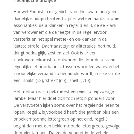
Technische analyse
Hoewel Enquist in dit gedicht van drie kwatrijnen geen
duidelijk eindrijm hanteert zijn er wel een aantal mooie
assonanties: de a-klanken in regel 3 en 4, de ee-klank
van ‘verdwenen’ die de ‘leegte’ in de regel ervoor
versterkt en het spel met ie- en oe-klanken in de
laatste strofe. Daarnaast zijn er alliteraties: hart huid,
dringt bedrieglijk, zestien ziel. Ook is er een
klankovereenkomst te ontwaren die door de afstand
eigenlijk niet hoorbaar is, tussen woorden waarvan het
inhoudelijke verband zo benadrukt wordt, in elke strofe
één: ‘snakt’ (r.3), ‘strekt’ (r.5), ‘snelt’ (r.10).
Het metrum is simpel: meest een vier- of vijfvoetige
jambe. Maar hier doet zich toch iets bijzonders voor.
De versvoeten lijken soms over het regeleinde heen te
lopen. Regel 2 bijvoorbeeld heeft drie jamben plus een
onbeklemtoonde lettergreep op het eind, regel 3
begint dan met een beklemtoonde lettergreep, gevolgd
door vier jamben. Datzelfde gebeurt in de gehele