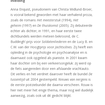
Inleiding
Anna Enquist, pseudoniem van Christa Widlund-Broer,
is vooral bekend geworden met haar verhalend proza,
zoals de romans
Het meesterstuk
(1994),
Het
geheim
(1997) en
De thuiskomst
(2005). Zij debuteerde
echter als dichter, in 1991, en haar eerste twee
dichtbundels werden meteen bekroond, de C.
Buddingh’-prijs voor
Soldatenliederen
en de Lucy B. en
C.W. van der Hoogtprijs voor
Jachtscènes
. Zij heeft een
opleiding in de psychologie en psychoanalyse en is
daarnaast ook opgeleid als pianiste. In 2001 kwam
haar dochter om bij een verkeersongeluk: zij werd op
de fiets aangereden door een afslaande vrachtauto.
Dit verlies en het verdriet daarover heeft de bundel
De
tussentijd
uit 2004 gestempeld.
Nieuws van nergens
is
de eerste poëziebundel die daarna verscheen. Rouw is
hier niet meer het enige thema, maar nog wel duidelijk
aanwezig, zoals ook uit dit gedicht blijkt.