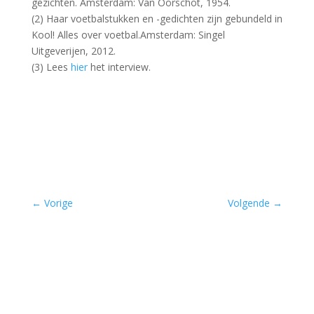
gezichten. Amsterdam: Van Oorschot, 1954.
(2) Haar voetbalstukken en -gedichten zijn gebundeld in
Kool! Alles over voetbal.Amsterdam: Singel
Uitgeverijen, 2012.
(3) Lees
hier
het interview.
←
Vorige
Volgende
→