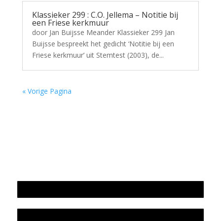
Klassieker 299 : C.O. Jellema – Notitie bij
een Friese kerkmuur
door Jan Buijsse Meander Klassieker 299 Jan
Buijsse bespreekt het gedicht ‘Notitie bij een
Friese kerkmuur’ uit Stemtest (2003), de...
« Vorige Pagina
Jaarrekening 2025 en begroting 2026
Jaarverslag 2025