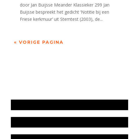
door Jan Buijsse Meander Klassieker 299 Jan
Buijsse bespreekt het gedicht ‘Notitie bij een
Friese kerkmuur’ uit Stemtest (2003), de...
« VORIGE PAGINA
Jaarrekening 2025 en begroting 2026
Jaarverslag 2025