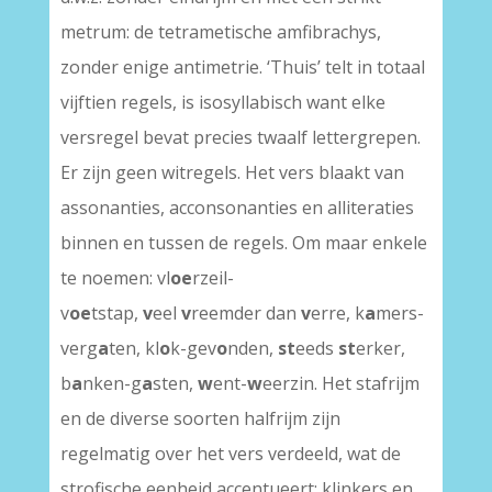
metrum: de tetrametische amfibrachys,
zonder enige antimetrie. ‘Thuis’ telt in totaal
vijftien regels, is isosyllabisch want elke
versregel bevat precies twaalf lettergrepen.
Er zijn geen witregels. Het vers blaakt van
assonanties, acconsonanties en alliteraties
binnen en tussen de regels. Om maar enkele
te noemen: vl
oe
rzeil-
v
oe
tstap,
v
eel
v
reemder dan
v
erre, k
a
mers-
verg
a
ten, kl
o
k-gev
o
nden,
st
eeds
st
erker,
b
a
nken-g
a
sten,
w
ent-
w
eerzin. Het stafrijm
en de diverse soorten halfrijm zijn
regelmatig over het vers verdeeld, wat de
strofische eenheid accentueert; klinkers en