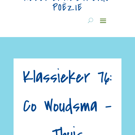
POËZIE
Klassieker 76:
Co Woudsma –