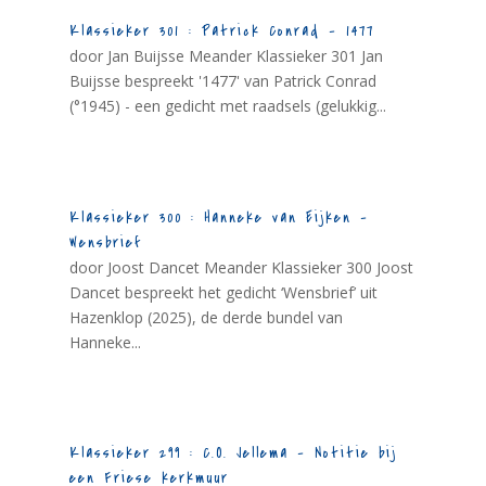
Klassieker 301 : Patrick Conrad – 1477
door Jan Buijsse Meander Klassieker 301 Jan
Buijsse bespreekt '1477' van Patrick Conrad
(°1945) - een gedicht met raadsels (gelukkig...
Klassieker 300 : Hanneke van Eijken –
Wensbrief
door Joost Dancet Meander Klassieker 300 Joost
Dancet bespreekt het gedicht ‘Wensbrief’ uit
Hazenklop (2025), de derde bundel van
Hanneke...
Klassieker 299 : C.O. Jellema – Notitie bij
een Friese kerkmuur