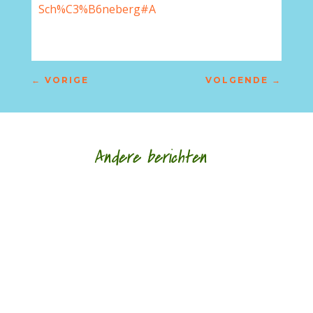
Sch%C3%B6neberg#A
←
VORIGE
VOLGENDE
→
Andere berichten
door Jan Buijsse Meander Klassieker 301 Jan
Buijsse bespreekt '1477' van Patrick Conrad
(°1945) - een gedicht met raadsels (gelukkig...