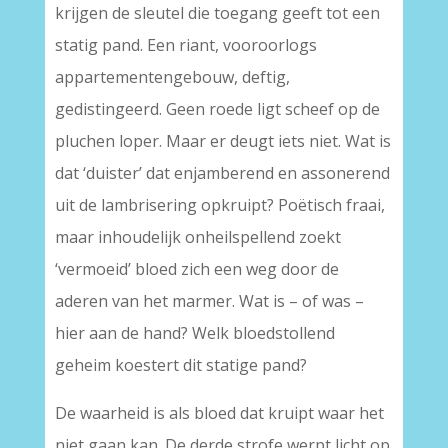
krijgen de sleutel die toegang geeft tot een
statig pand. Een riant, vooroorlogs
appartementengebouw, deftig,
gedistingeerd. Geen roede ligt scheef op de
pluchen loper. Maar er deugt iets niet. Wat is
dat ‘duister’ dat enjamberend en assonerend
uit de lambrisering opkruipt? Poëtisch fraai,
maar inhoudelijk onheilspellend zoekt
‘vermoeid’ bloed zich een weg door de
aderen van het marmer. Wat is – of was –
hier aan de hand? Welk bloedstollend
geheim koestert dit statige pand?
De waarheid is als bloed dat kruipt waar het
niet gaan kan. De derde strofe werpt licht op