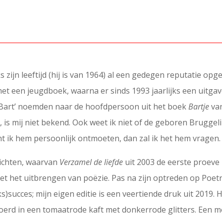
ijn leeftijd (hij is van 1964) al een gedegen reputatie opgeb
et een jeugdboek, waarna er sinds 1993 jaarlijks een uitgav
 ‘Bart’ noemden naar de hoofdpersoon uit het boek
Bartje
van
 is mij niet bekend. Ook weet ik niet of de geboren Bruggel
ht ik hem persoonlijk ontmoeten, dan zal ik het hem vragen.
dichten, waarvan
Verzamel de liefde
uit 2003 de eerste proeve i
met het uitbrengen van poëzie. Pas na zijn optreden op Poet
s)succes; mijn eigen editie is een veertiende druk uit 2019. 
voerd in een tomaatrode kaft met donkerrode glitters. Een m