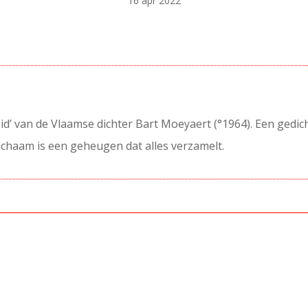
16 apr 2022
d’ van de Vlaamse dichter Bart Moeyaert (°1964). Een gedich
lichaam is een geheugen dat alles verzamelt.