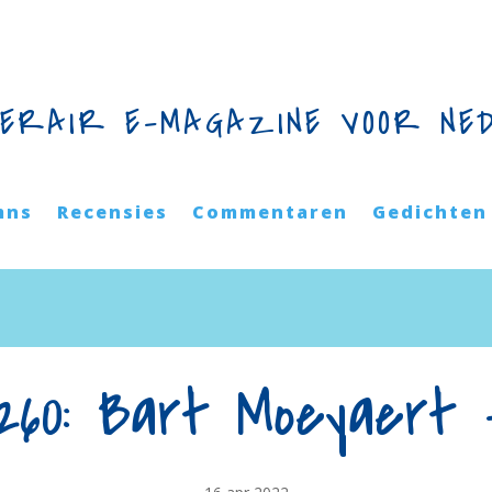
TERAIR E-MAGAZINE VOOR NE
mns
Recensies
Commentaren
Gedichten
260: Bart Moeyaert 