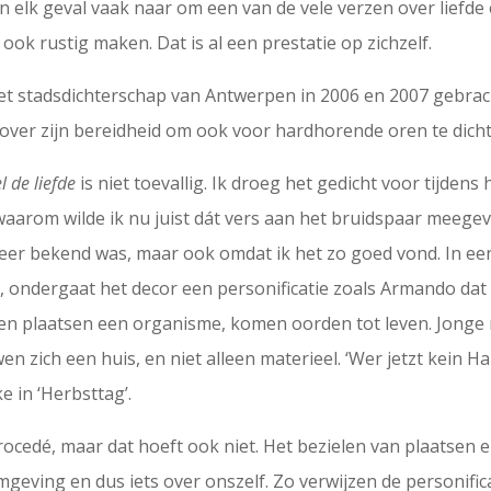
 in elk geval vaak naar om een van de vele verzen over liefde 
 ook rustig maken. Dat is al een prestatie op zichzelf.
t stadsdichterschap van Antwerpen in 2006 en 2007 gebrach
 over zijn bereidheid om ook voor hardhorende oren te dich
 de liefde
is niet toevallig. Ik droeg het gedicht voor tijdens
arom wilde ik nu juist dát vers aan het bruidspaar meegev
 zeer bekend was, maar ook omdat ik het zo goed vond. In e
, ondergaat het decor een personificatie zoals Armando dat 
rden plaatsen een organisme, komen oorden tot leven. Jong
n zich een huis, en niet alleen materieel. ‘Wer jetzt kein Ha
ke in ‘Herbsttag’.
procedé, maar dat hoeft ook niet. Het bezielen van plaatsen e
omgeving en dus iets over onszelf. Zo verwijzen de personific