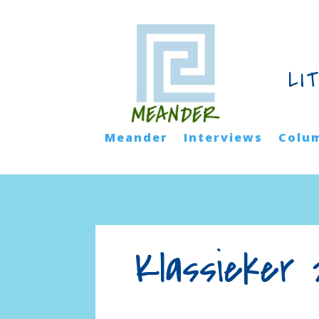
LI
Meander
Interviews
Colu
Klassieker 