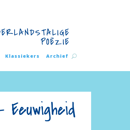
DERLANDSTALIGE
POËZIE
Klassiekers
Archief
– Eeuwigheid