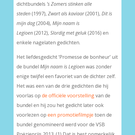
dichtbundels
’s Zomers stinken alle
steden
(1997),
Zwart als kaviaar
(2001),
Dit is
mijn dag
(2004),
Mijn naam is
Legioen
(2012),
Slordig met geluk
(2016) en
enkele nagelaten gedichten.
Het liefdesgedicht ‘Promesse de bonheur’ uit
de bundel
Mijn naam is Legioen
was zonder
enige twijfel een favoriet van de dichter zelf.
Het was een van de drie gedichten die hij
voorlas op
de officiële voorstelling
van de
bundel en hij zou het gedicht later ook
voorlezen op
een promotiefilmpje
toen de
bundel genomineerd werd voor de VSB
Poëzieprijs 2013. (1) Dat is best opmerkelijk