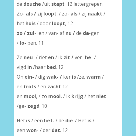
de
douche
/uit
stapt
. 12 lettergrepen
Zo-
als /
zij
loopt
, / zo-
als
/ zij
naakt
/
het
huis
/ door
loopt
, 12
zo / zul-
len / van- af
nu /
de
da-
gen
/
lo-
pen. 11
Ze
neu-
/ riet
en
/ ik
zit /
ver-
he-
/
vigd
in
/haar
bed
. 12
On
ein-
/ dig
wak- /
ker
is
/ze,
warm
/
en
trots
/ en
zacht
12
en
mooi
, / zo
mooi
, / ik
krijg
/ het
niet
/ge-
zegd
. 10
Het
is
/ een
lief-
/ de
die
. / Het
is
/
een
won-
/ der
dat
. 12