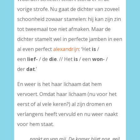
vorige strofe. Nu gaat de dichter van zoveel
schoonheid zowaar stamelen: hij kan zijn zin
tot tweemaal toe niet afmaken. Maar de
dichter stamelt wel in perfecte jamben in een
al even perfect
alexandrijn
: ‘Het
is
/
een
lief-
/ de
die
. // Het
is
/ een
won-
/
der
dat
.’
En weer is het haar lichaam dat hem
vervoert. Omdat haar lichaam (nu voor het
eerst of al vele keren?) al zijn dromen en
verlangens heeft vervuld en nu weer naakt
voor hem staat.
naakt en van mij. De kamer hijgt nog, geil