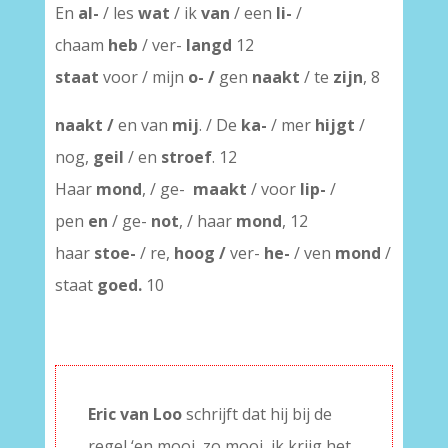
En
al-
/ les
wat
/ ik
van
/ een
li-
/
chaam
heb
/ ver-
langd
12
staat
voor / mijn
o- /
gen
naakt
/ te
zijn
, 8
naakt /
en van
mij
. / De
ka-
/ mer
hijgt
/
nog,
geil
/ en
stroef
. 12
Haar
mond
, / ge-
maakt
/ voor
lip-
/
pen
en
/ ge-
not
, / haar
mond
, 12
haar
stoe-
/ re,
hoog /
ver-
he-
/ ven
mond
/
staat
goed.
10
Eric van Loo
schrijft dat hij bij de
regel ‘en mooi, zo mooi, ik krijg het