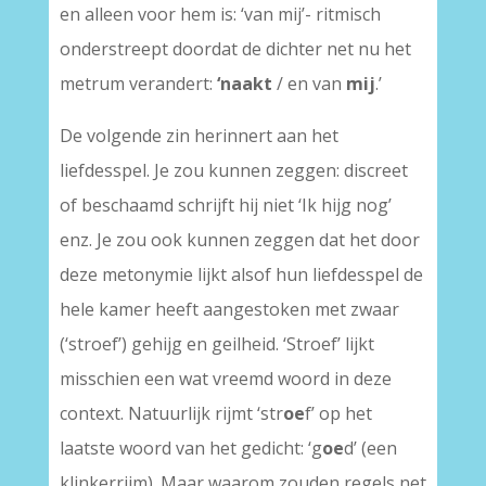
en alleen voor hem is: ‘van mij’- ritmisch
onderstreept doordat de dichter net nu het
metrum verandert:
‘naakt
/ en van
mij
.’
De volgende zin herinnert aan het
liefdesspel. Je zou kunnen zeggen: discreet
of beschaamd schrijft hij niet ‘I
k
hijg nog’
enz. Je zou ook kunnen zeggen dat het door
deze metonymie lijkt alsof hun liefdesspel de
hele kamer heeft aangestoken met zwaar
(‘stroef’) gehijg en geilheid. ‘Stroef’ lijkt
misschien een wat vreemd woord in deze
context. Natuurlijk rijmt ‘str
oe
f’ op het
laatste woord van het gedicht: ‘g
oe
d’ (een
klinkerrijm). Maar waarom zouden regels net