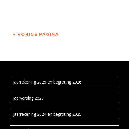
Buijsse bespreekt het gedicht ‘Notitie bij een
Friese kerkmuur’ uit Stemtest (2003), de...
« VORIGE PAGINA
Jaarrekening 2025 en begroting 2026
Jaarverslag 2025
Jaarrekening 2024 en begroting 2025