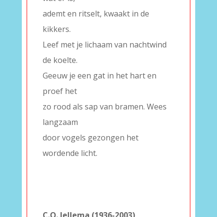
ademt en ritselt, kwaakt in de
kikkers.
Leef met je lichaam van nachtwind
de koelte.
Geeuw je een gat in het hart en
proef het
zo rood als sap van bramen. Wees
langzaam
door vogels gezongen het
wordende licht.
–
–
–
–
C.O. Jellema (1936-2003)