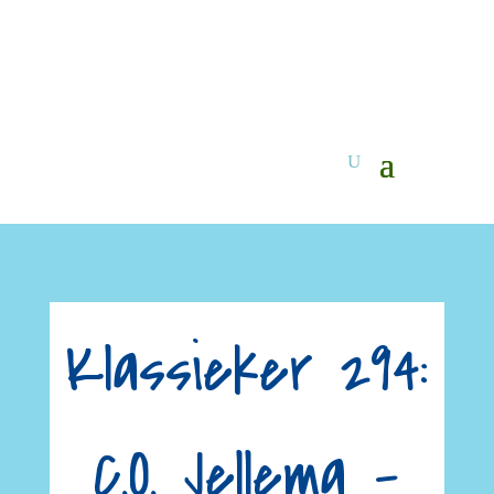
Klassieker 294:
C.O. Jellema –