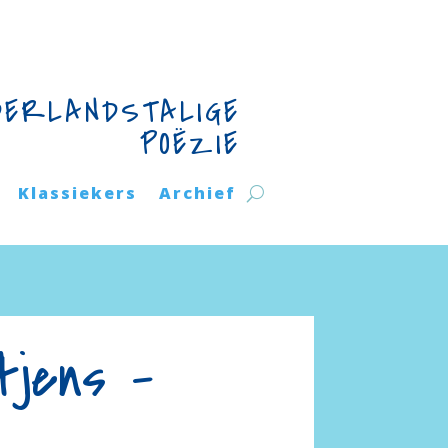
DERLANDSTALIGE
POËZIE
Klassiekers
Archief
tjens –