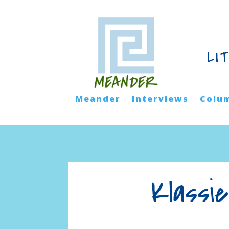
LI
Meander
Interviews
Colu
Klassi