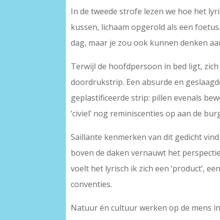
In de tweede strofe lezen we hoe het lyr
kussen, lichaam opgerold als een foetus.
dag, maar je zou ook kunnen denken aan
Terwijl de hoofdpersoon in bed ligt, zich
doordrukstrip. Een absurde en geslaagde
geplastificeerde strip: pillen evenals bew
‘civiel’ nog reminiscenties op aan de burg
Saillante kenmerken van dit gedicht vind
boven de daken vernauwt het perspectief
voelt het lyrisch ik zich een ‘product’,
conventies.
Natuur én cultuur werken op de mens in,