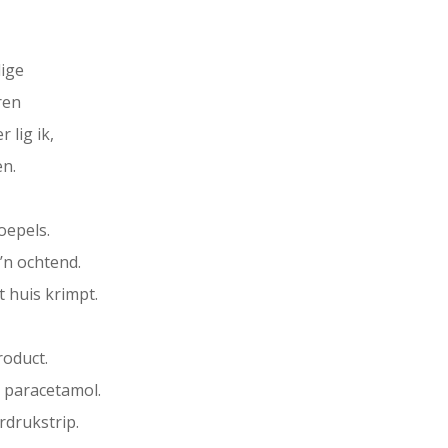
lige
ren
 lig ik,
en.
oepels.
’n ochtend.
t huis krimpt.
roduct.
n paracetamol.
rdrukstrip.