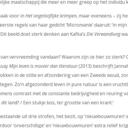
jke maatschappij die meer en meer greep op het individu k
vaak voor in
Het ongelooflijke krimpen,
maar eveneens – zij he
erste regels van haar gedicht ‘Micromanie’ daaruit: ‘in mijn s
’. Dit beeld doet sterk denken aan Kafka’s
Die Verwandlung
wa
an vervreemding vandaan? Waarom zijn ze hier zo sterk? O
essay
Mijn leven is mooier dan literatuur
(2013) beschrijft Janna
kken in de stilte en afzondering van een Zweeds woud, zond
egen. Zo’n afgezonderd leven in pure natuur is een vrucht
immens contrast met de constante bedrijvigheid en reuring
n dit land? / Een stukje bos, ter grootte van een krant.’
s bestaande uit drie strofen, het bezit, op ‘nieuwbouwmuren’ e
oor ‘onverschillige’ en ‘nieuwbouwmuren’ extra reliëf krijge