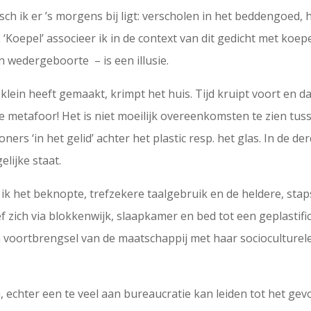
isch ik er ’s morgens bij ligt: verscholen in het beddengoed
 ‘Koepel’ associeer ik in de context van dit gedicht met koe
 wedergeboorte – is een illusie.
 klein heeft gemaakt, krimpt het huis. Tijd kruipt voort en d
 metafoor! Het is niet moeilijk overeenkomsten te zien tus
oners ‘in het gelid’ achter het plastic resp. het glas. In de d
elijke staat.
 ik het beknopte, trefzekere taalgebruik en de heldere, stap
 zich via blokkenwijk, slaapkamer en bed tot een geplastifi
 een voortbrengsel van de maatschappij met haar sociocultur
 echter een te veel aan bureaucratie kan leiden tot het gev