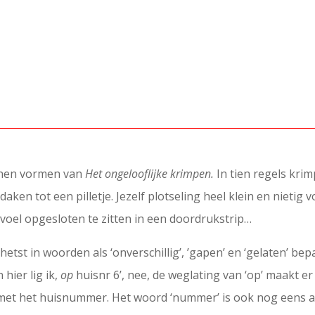
unnen vormen van
Het ongelooflijke krimpen.
In tien regels krim
ken tot een pilletje. Jezelf plotseling heel klein en nietig v
evoel opgesloten te zitten in een doordrukstrip…
chetst in woorden als ‘onverschillig’, ’gapen’ en ‘gelaten’ 
 hier lig ik,
op
huisnr 6’, nee, de weglating van ‘op’ maakt er
en met het huisnummer. Het woord ‘nummer’ is ook nog eens a