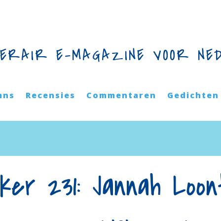
TERAIR E-MAGAZINE VOOR NE
mns
Recensies
Commentaren
Gedichten
eker 231: Jannah Loon