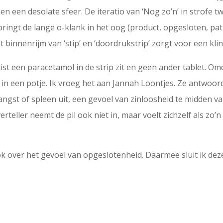
n een desolate sfeer. De iteratio van ‘Nog zo’n’ in strofe tw
springt de lange o-klank in het oog (product, opgesloten, pa
 binnenrijm van ‘stip’ en ‘doordrukstrip’ zorgt voor een klin
uist een paracetamol in de strip zit en geen ander tablet. O
al in een potje. Ik vroeg het aan Jannah Loontjes. Ze antwoo
angst of spleen uit, een gevoel van zinloosheid te midden
erteller neemt de pil ook niet in, maar voelt zichzelf als zo’
k over het gevoel van opgeslotenheid. Daarmee sluit ik deze