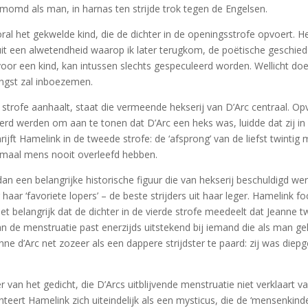
momd als man, in harnas ten strijde trok tegen de Engelsen.
 het gekwelde kind, die de dichter in de openingsstrofe opvoert. Het l
anuit een alwetendheid waarop ik later terugkom, de poëtische geschi
 voor een kind, kan intussen slechts gespeculeerd worden. Wellicht do
angst zal inboezemen.
de strofe aanhaalt, staat die vermeende hekserij van D’Arc centraal. O
rd werden om aan te tonen dat D’Arc een heks was, luidde dat zij in 
rijft Hamelink in de tweede strofe: de ‘afsprong’ van de liefst twint
rmaal mens nooit overleefd hebben.
an een belangrijke historische figuur die van hekserij beschuldigd wer
 haar ‘favoriete lopers’ – de beste strijders uit haar leger. Hamelink 
het belangrijk dat de dichter in de vierde strofe meedeelt dat Jeanne t
 van de menstruatie past enerzijds uitstekend bij iemand die als man g
nne d’Arc net zozeer als een dappere strijdster te paard: zij was diepg
er van het gedicht, die D’Arcs uitblijvende menstruatie niet verklaart v
nteert Hamelink zich uiteindelijk als een mysticus, die de ‘mensenkin