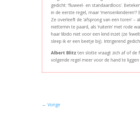
gedicht: ‘fluweel- en standaardloos’. Betek
in de eerste regel, maar ‘mensenkinderen’? 
Ze overleeft de ‘afsprong van een toren’ – a
niettemin te paard, als ‘ruiterin’ met rode 
haar libido niet voor een kind inzet (ze ‘kw
sleep ik er een beetje bij). Intrigerend ged
Albert Blitz
ten slotte vraagt zich af of de
volgende regel meer voor de hand te liggen d
←
Vorige