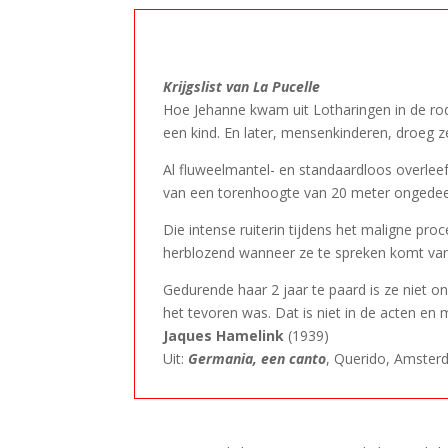
–
Krijgslist van La Pucelle
Hoe Jehanne kwam uit Lotharingen in de rod
een kind. En later, mensenkinderen, droeg z
Al fluweelmantel- en standaardloos overlee
van een torenhoogte van 20 meter ongedeerd
Die intense ruiterin tijdens het maligne pr
herblozend wanneer ze te spreken komt van 
Gedurende haar 2 jaar te paard is ze niet o
het tevoren was. Dat is niet in de acten en
Jaques Hamelink
(1939)
Uit:
Germania, een canto
, Querido, Amster