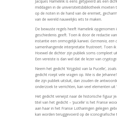
Jacques Hamelink is eens getypeerd als een dichte
middagen in de universiteitsbibliotheek moeten t
op de noten in de hand van de eremiet, gecharm
van de wereld nauwelijks iets te maken.
De bewuste regels heeft Hamelink opgenomen i
geschiedenis geeft. Toen ik door de redactie va
instantie een onmogelijk karwei.
Germania, een 
samenhangende interpretatie frustreert. Toen ik 
Hoewel de dichter zijn publiek soms compleet uit
Een vereiste is dan wel dat de lezer van cryptog
Neem het gedicht ‘Krijgslist van la Pucelle’, zoals
gedicht roept vele vragen op. Wie is die Jehann
die zijn publiek uitsluit, dan zouden de antwoo
onderzoek te verrichten, kan veel elementen uit ‘K
Het gedicht verwijst naar de historische figuur 
titel van het gedicht – ‘pucelle’ is het Franse 
aan haar in het Franse Lotharingen gelegen geb
kan worden teruggevoerd op de iconografische tr