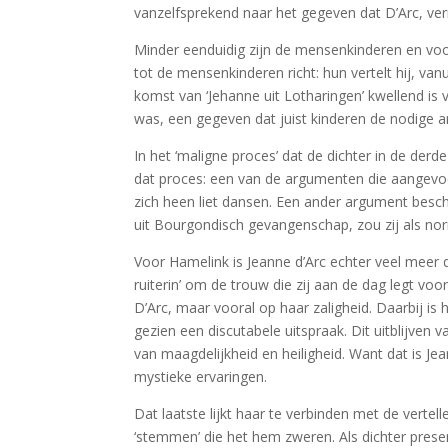
vanzelfsprekend naar het gegeven dat D’Arc, ver
Minder eenduidig zijn de mensenkinderen en vooral
tot de mensenkinderen richt: hun vertelt hij, v
komst van ‘Jehanne uit Lotharingen’ kwellend is
was, een gegeven dat juist kinderen de nodige 
In het ‘maligne proces’ dat de dichter in de der
dat proces: een van de argumenten die aangevoe
zich heen liet dansen. Een ander argument besch
uit Bourgondisch gevangenschap, zou zij als no
Voor Hamelink is Jeanne d’Arc echter veel meer d
ruiterin’ om de trouw die zij aan de dag legt voor
D’Arc, maar vooral op haar zaligheid. Daarbij is 
gezien een discutabele uitspraak. Dit uitblijven
van maagdelijkheid en heiligheid. Want dat is Jea
mystieke ervaringen.
Dat laatste lijkt haar te verbinden met de vertell
‘stemmen’ die het hem zweren. Als dichter prese