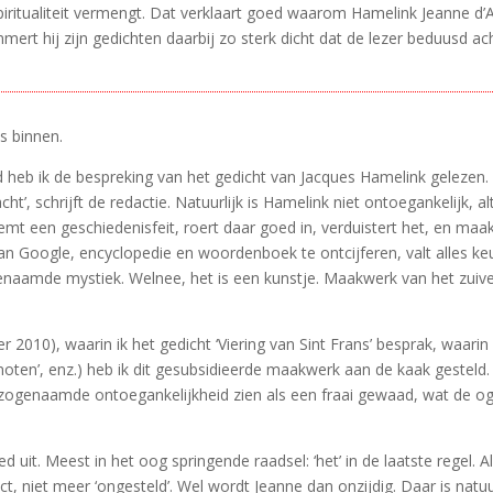
n spiritualiteit vermengt. Dat verklaart goed waarom Hamelink Jeanne d
mert hij zijn gedichten daarbij zo sterk dicht dat de lezer beduusd acht
s binnen.
 heb ik de bespreking van het gedicht van Jacques Hamelink gelezen.
t’, schrijft de redactie. Natuurlijk is Hamelink niet ontoegankelijk, a
eemt een geschiedenisfeit, roert daar goed in, verduistert het, en maa
 Google, encyclopedie en woordenboek te ontcijferen, valt alles keur
naamde mystiek. Welnee, het is een kunstje. Maakwerk van het zuivers
 2010), waarin ik het gedicht ‘Viering van Sint Frans’ besprak, waarin
oten’, enz.) heb ik dit gesubsidieerde maakwerk aan de kaak gesteld. 
zogenaamde ontoegankelijkheid zien als een fraai gewaad, wat de ogen
d uit. Meest in het oog springende raadsel: ‘het’ in de laatste regel. Al
t, niet meer ‘ongesteld’. Wel wordt Jeanne dan onzijdig. Daar is natu