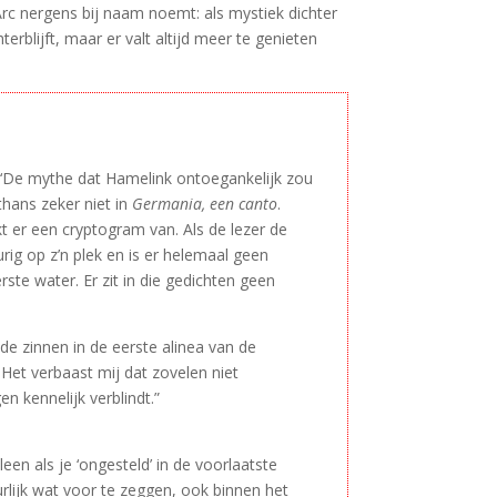
’Arc nergens bij naam noemt: als mystiek dichter
erblijft, maar er valt altijd meer te genieten
 ‘De mythe dat Hamelink ontoegankelijk zou
lthans zeker niet in
Germania, een canto
.
kt er een cryptogram van. Als de lezer de
ig op z’n plek en is er helemaal geen
te water. Er zit in die gedichten geen
 de zinnen in de eerste alinea van de
Het verbaast mij dat zovelen niet
 kennelijk verblindt.”
leen als je ‘ongesteld’ in de voorlaatste
urlijk wat voor te zeggen, ook binnen het