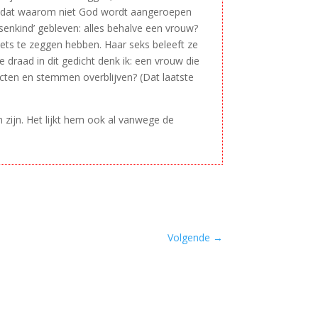
? Is dat waarom niet God wordt aangeroepen
senkind’ gebleven: alles behalve een vrouw?
niets te zeggen hebben. Haar seks beleeft ze
e draad in dit gedicht denk ik: een vrouw die
 acten en stemmen overblijven? (Dat laatste
n zijn. Het lijkt hem ook al vanwege de
Volgende
→