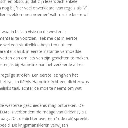
sch en obscuur, dat zijn lezers zich enkele
 blijft er veel onverklaard: van regels als ‘Víi
lier luzeblommen noemen’ valt met de beste wil
waarin hij zijn visie op de westerse
taar te voorzien, leek me dat in eerste
e wel een struikelblok bevatten dat een
aranter dan ik in eerste instantie vermoedde.
dvatten aan om iets van zijn gedichten te maken.
ieten, is bij Hamelink aan het verkeerde adres.
regelige strofen. Een eerste lezing van het
et lyrisch ik? Als Hamelink écht een dichter was
amelinks taal, echter de moeite neemt om wat
van de westerse geschiedenis mag ontbreken. De
 D’Arc is verbonden: ‘de maagd van Orléans’, als
gt. Dat de dichter over een ‘rode rok’ spreekt,
ebeeld. De krijgsmanskleren verwijzen