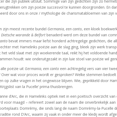
r die zijn publiek uitsluit. Sommige van zijn gedichten zijn zo hermeti
erugtrekken om zijn poëzie succesvol te kunnen doorgronden. En dan nog
eerd door ons in onze / mythologie de charismatabloemen van zijn v
n zijn meest recente bundel
Germania, een canto
, een kloek boekwerk 
n
Dietsche warande & Belfort
benaderd werd om deze bundel van commen
canto
bevat immers maar liefst honderd achtregelige gedichten, die all
echter met Hamelinks poëzie aan de slag ging, bleek zijn werk transp
 het veld slaat met zijn woekerende taal, reikt hij het voldoende han
rammen houdt: wie onderuitgezakt in zijn luie stoel van poëzie wil gen
 alle poëzie uit
Germania, een canto
een achtregelig vers van vier twee
e? Over wat voor proces wordt er gesproken? Welke stemmen bedoelt h
rden op zulke vragen in het ongewisse blijven. Wie, geprikkeld door H
rijgslist van la Pucelle’ prima thuisbrengen.
Jeanne d’Arc, die in Hamelinks optiek niet in een poëtisch overzicht 
woord voor maagd – refereert zowel aan de naam die onverbrekelijk aan
oorteplaats Domrémy, die sinds lang de naam Domrémy-la-Pucelle draa
aditie rond D’Arc, waarin zij vaak in onder meer die kledij wordt afg