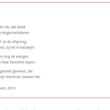
e rok, dat kwelt
e krijgsmanskleren.
ft ze de afsprong
, zij het in katzwijm.
oces nog de wangen
haar favoriete lopers.
ngesteld geweest, die
 mijn stemmen zweren het.
dam, 2010.