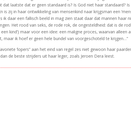
ent dat laatste dat er geen standaard is? Is God niet haar standaard
En is zij in haar ontwikkeling van mensenkind naar krijgsman een ‘men
ls ik daar een fallisch beeld in mag zien staat daar dat mannen haar 
wangen. Het rood van seks, de rode rok, de ongesteldheid: dat is de rod
elt een kind’) maar voor een idee: een maligne proces, waarvan alleen
icht, maar ik hoef er geen hele bundel van voorgeschoteld te krijgen…”
 favoriete ‘lopers” aan het eind van regel zes niet gewoon haar paarde
an de beste strijders uit haar leger, zoals Jeroen Dera leest.