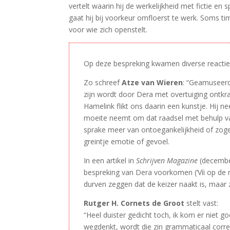
vertelt waarin hij de werkelijkheid met fictie e
gaat hij bij voorkeur omfloerst te werk. Soms tim
voor wie zich openstelt.
Op deze bespreking kwamen diverse reactie
Zo schreef
Atze van Wieren
: “Geamuseerd
zijn wordt door Dera met overtuiging ontkrach
Hamelink flikt ons daarin een kunstje. Hij n
moeite neemt om dat raadsel met behulp van
sprake meer van ontoegankelijkheid of zoge
greintje emotie of gevoel.
In een artikel in
Schrijven Magazine
(december
bespreking van Dera voorkomen (‘Víi op de n
durven zeggen dat de keizer naakt is, maar 
Rutger H. Cornets de Groot
stelt vast:
“Heel duister gedicht toch, ik kom er niet goe
wegdenkt, wordt die zin grammaticaal correc