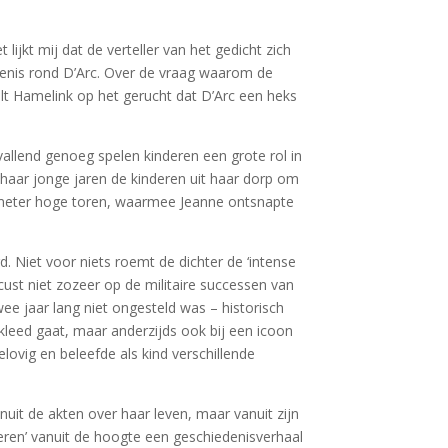
ijkt mij dat de verteller van het gedicht zich
edenis rond D’Arc. Over de vraag waarom de
elt Hamelink op het gerucht dat D’Arc een heks
pvallend genoeg spelen kinderen een grote rol in
haar jonge jaren de kinderen uit haar dorp om
ig meter hoge toren, waarmee Jeanne ontsnapte
d. Niet voor niets roemt de dichter de ‘intense
focust niet zozeer op de militaire successen van
wee jaar lang niet ongesteld was – historisch
ekleed gaat, maar anderzijds ook bij een icoon
elovig en beleefde als kind verschillende
anuit de akten over haar leven, maar vanuit zijn
deren’ vanuit de hoogte een geschiedenisverhaal