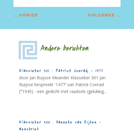
←
VORIGE
VOLGENDE
→
Andere berichten
Klassieker 301 : Patrick Conrad – 1477
door Jan Buijsse Meander Klassieker 301 Jan
Buijsse bespreekt '1477' van Patrick Conrad
(°1945) - een gedicht met raadsels (gelukkig...
Klassieker 300 : Hanneke van Eijken –
Wensbrief