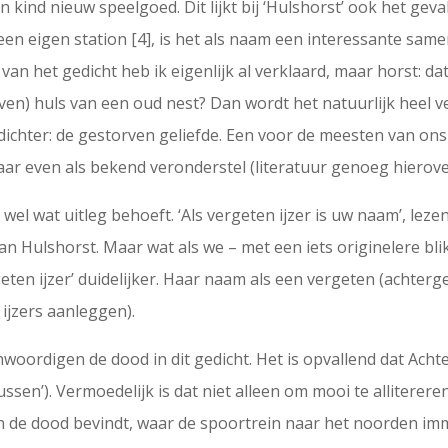
n kind nieuw speelgoed. Dit lijkt bij ‘Hulshorst’ ook het geva
en eigen station [4], is het als naam een interessante same
van het gedicht heb ik eigenlijk al verklaard, maar horst: dat
ven) huls van een oud nest? Dan wordt het natuurlijk heel ve
ichter: de gestorven geliefde. Een voor de meesten van on
r even als bekend veronderstel (literatuur genoeg hierove
wel wat uitleg behoeft. ‘Als vergeten ijzer is uw naam’, lezen
van Hulshorst. Maar wat als we – met een iets originelere bl
eten ijzer’ duidelijker. Haar naam als een vergeten (achterge
 ijzers aanleggen).
woordigen de dood in dit gedicht. Het is opvallend dat Acht
tussen’). Vermoedelijk is dat niet alleen om mooi te alliterere
n de dood bevindt, waar de spoortrein naar het noorden i