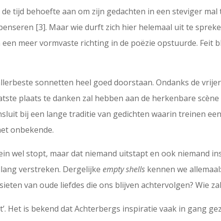
n de tijd behoefte aan om zijn gedachten in een steviger ma
penseren [3]. Maar wie durft zich hier helemaal uit te spre
een meer vormvaste richting in de poëzie opstuurde. Feit blij
allerbeste sonnetten heel goed doorstaan. Ondanks de vrijer
 laatste plaats te danken zal hebben aan de herkenbare scène
sluit bij een lange traditie van gedichten waarin treinen een
 het onbekende.
trein wel stopt, maar dat niemand uitstapt en ook niemand i
allang verstreken. Dergelijke
empty shells
kennen we allemaal: 
ieten van oude liefdes die ons blijven achtervolgen? Wie za
t’. Het is bekend dat Achterbergs inspiratie vaak in gang ge