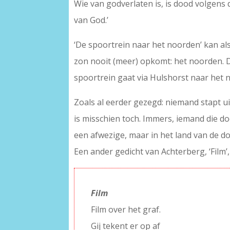
Wie van godverlaten is, is dood volgens d
van God.’
‘De spoortrein naar het noorden’ kan al
zon nooit (meer) opkomt: het noorden. D
spoortrein gaat via Hulshorst naar het n
Zoals al eerder gezegd: niemand stapt u
is misschien toch. Immers, iemand die doo
een afwezige, maar in het land van de do
Een ander gedicht van Achterberg, ‘Film’, 
Film
Film over het graf.
Gij tekent er op af