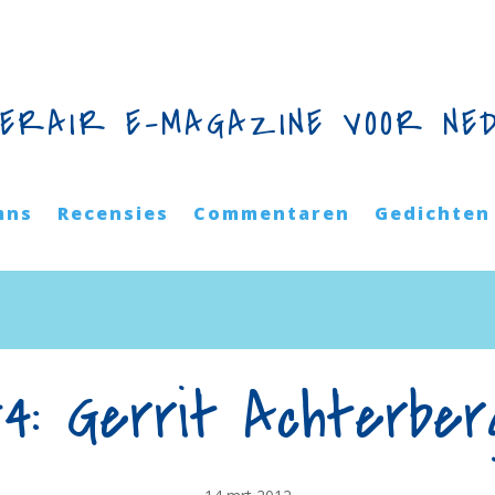
TERAIR E-MAGAZINE VOOR NE
mns
Recensies
Commentaren
Gedichten
54: Gerrit Achterber