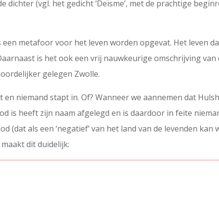
e dichter (vgl. het gedicht ‘Deïsme’, met de prachtige beginr
s een metafoor voor het leven worden opgevat. Het leven da
aarnaast is het ook een vrij nauwkeurige omschrijving van d
oordelijker gelegen Zwolle.
it en niemand stapt in. Of? Wanneer we aannemen dat Hulsho
d is heeft zijn naam afgelegd en is daardoor in feite nieman
od (dat als een ‘negatief’ van het land van de levenden kan
maakt dit duidelijk: