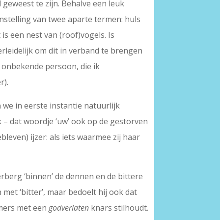
l geweest te zijn. Behalve een leuk
nstelling van twee aparte termen: huls
 is een nest van (roof)vogels. Is
rleidelijk om dit in verband te brengen
s onbekende persoon, die ik
r).
 we in eerste instantie natuurlijk
ik – dat woordje ‘uw’ ook op de gestorven
bleven) ijzer: als iets waarmee zij haar
erberg ‘binnen’ de dennen en de bittere
n met ‘bitter’, maar bedoelt hij ook dat
mmers met een
godverlaten
knars stilhoudt.