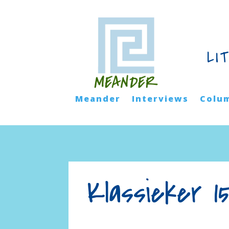
LI
Meander
Interviews
Colu
Klassieker 1