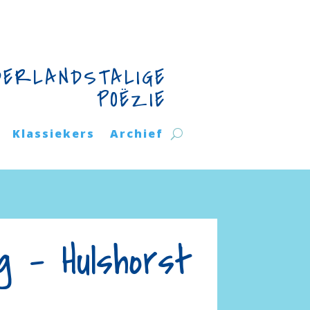
DERLANDSTALIGE
POËZIE
Klassiekers
Archief
g – Hulshorst