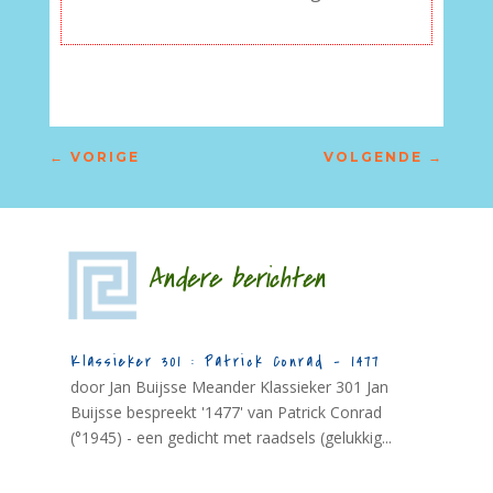
←
VORIGE
VOLGENDE
→
Andere berichten
Klassieker 301 : Patrick Conrad – 1477
door Jan Buijsse Meander Klassieker 301 Jan
Buijsse bespreekt '1477' van Patrick Conrad
(°1945) - een gedicht met raadsels (gelukkig...