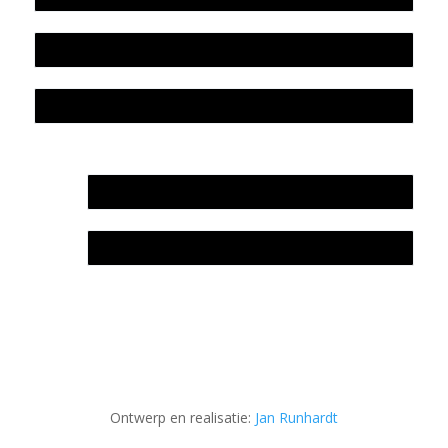
Colofon
Privacyverklaring Stichting Literatuursite Meander
In memoriam Rob de Vos
Rob de Vos – prijs
Ontwerp en realisatie:
Jan Runhardt