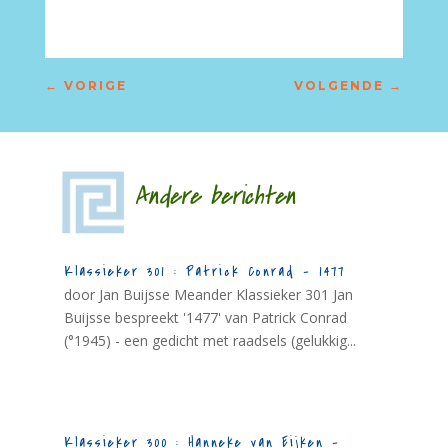
←
VORIGE
VOLGENDE
→
Andere berichten
Klassieker 301 : Patrick Conrad – 1477
door Jan Buijsse Meander Klassieker 301 Jan
Buijsse bespreekt '1477' van Patrick Conrad
(°1945) - een gedicht met raadsels (gelukkig...
Klassieker 300 : Hanneke van Eijken –