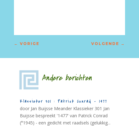
←
VORIGE
VOLGENDE
→
Andere berichten
Klassieker 301 : Patrick Conrad – 1477
door Jan Buijsse Meander Klassieker 301 Jan
Buijsse bespreekt '1477' van Patrick Conrad
(°1945) - een gedicht met raadsels (gelukkig...