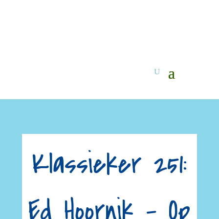
Klassieker 251:
Ed Hoornik – Op