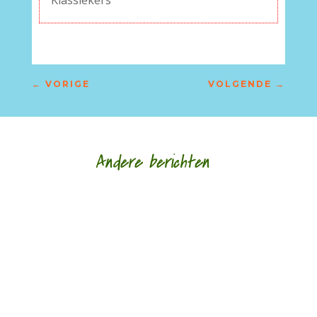
Klassiekers
←
VORIGE
VOLGENDE
→
Andere berichten
door Jan Buijsse Meander Klassieker 301 Jan
Buijsse bespreekt '1477' van Patrick Conrad
(°1945) - een gedicht met raadsels (gelukkig...