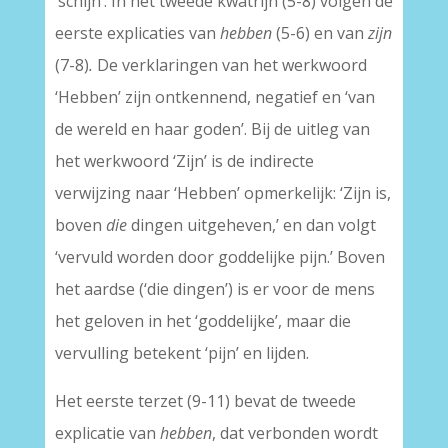
‘schijn’. In het tweede kwatrijn (5-8) volgen de
eerste explicaties van
hebben
(5-6) en van
zijn
(7-8)
.
De verklaringen van het werkwoord
‘Hebben’ zijn ontkennend, negatief en ‘van
de wereld en haar goden’. Bij de uitleg van
het werkwoord ‘Zijn’ is de indirecte
verwijzing naar ‘Hebben’ opmerkelijk: ‘Zijn is,
boven
die
dingen uitgeheven,’ en dan volgt
‘vervuld worden door goddelijke pijn.’ Boven
het aardse (‘die dingen’) is er voor de mens
het geloven in het ‘goddelijke’, maar die
vervulling betekent ‘pijn’ en lijden.
Het eerste terzet (9-11) bevat de tweede
explicatie van
hebben
, dat verbonden wordt