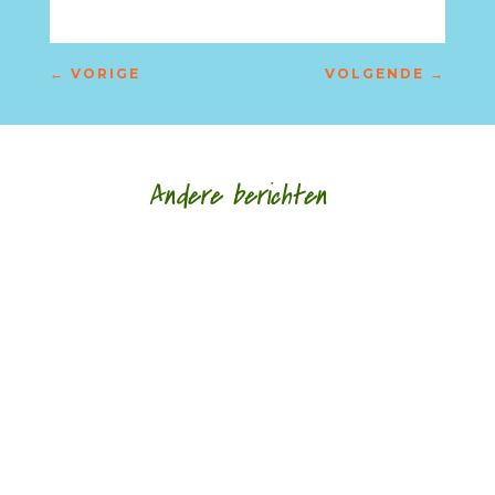
←
VORIGE
VOLGENDE
→
Andere berichten
door Jan Buijsse Meander Klassieker 301 Jan
Buijsse bespreekt '1477' van Patrick Conrad
(°1945) - een gedicht met raadsels (gelukkig...