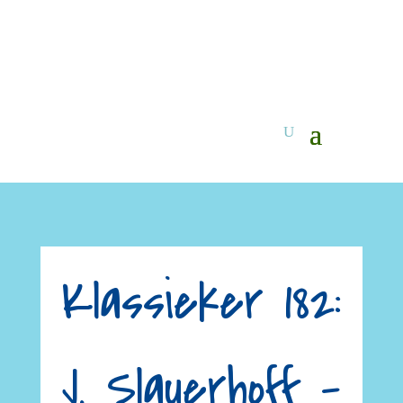
Klassieker 182:
J. Slauerhoff –