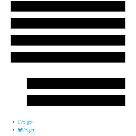
Werkwijze en medewerkers
Beleidsplan
Colofon
Privacyverklaring Stichting Literatuursite Meander
In memoriam Rob de Vos
Rob de Vos – prijs
Volgen
Volgen