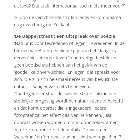
dit land? Dat stelt internationaal toch niets meer voor?’
Ik loop de verschillende strofen langs en kom daarna
nog even terug op ‘Zelfkant’.
‘De Dapperstraat’: een uitspraak over poëzie
‘Natuur is voor tevredenen of legen.’ Tevredenen. In de
termen van Bloem: zij die de pijn van het ‘daaglijks
derven’ niet ervaren, leven ‘in hun veilige bestek’ en
geen boodschap hebben aan het geluk van de
‘goddelijke onvervuldheid’. En legen: dat spreekt voor
zich. Die zijn zich helemaal nergens van bewust. De
natuur is saai, er valt niets te beleven.
Daartegenover staat de tweede strofe. Juist in een
stedelijke omgeving wordt de natuur intensief beleefd
en dat komt doordat die is ingekaderd. Iedere
fotograaf zal het effect daarvan herkennen. Juist
doordat wolken worden omrand door zolderramen,
zijn ze zo mooi. Je ziet de details. De woorden
‘waterkant’ en ‘omrand’, aan het eind van regel 6 en 7