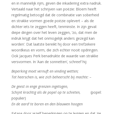
en in mannelijk rijm, geven die inkadering extra nadruk.
Vertaald naar het schrijven van poëzie: Bloem heeft
regelmatig betoogd dat de combinatie van soberheid
en strakke vormen goede poëzie oplevert – als de
dichter iets te zeggen heeft, tenminste. In zijn geval:
diepe dingen over het leven zeggen, ‘zo, dat men de
indruk krijgt dat het onmogelijk anders gezegd kan
worden’. Dat laatste bereikt hij door een trefzekere
woordkeus en vorm, die zich echter nooit opdringen.
Ook Jacques Perk benadrukte de waarde van strakke
versvormen. In ‘Aan de sonnetten’, schreef hij:
Beperking moet vernuft en vinding wetten;
Tot heerschen is, wie zich beheerscht bij machte: –
De geest in enge grenzen ingetogen,
Schijnt krachtig als de popel op te schieten,
(popel:
populier)
En de aard’ te boren en den blauwen hoogen
Extase door jezelf beperkingen op te leggen en dat zie