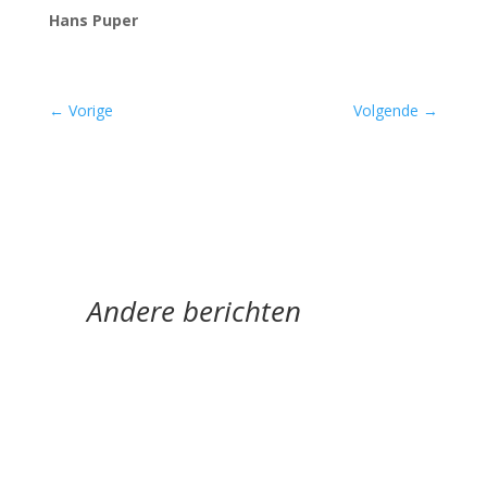
Hans Puper
←
Vorige
Volgende
→
Andere berichten
door Jan Buijsse Meander Klassieker 301 Jan
Buijsse bespreekt '1477' van Patrick Conrad
(°1945) - een gedicht met raadsels (gelukkig...