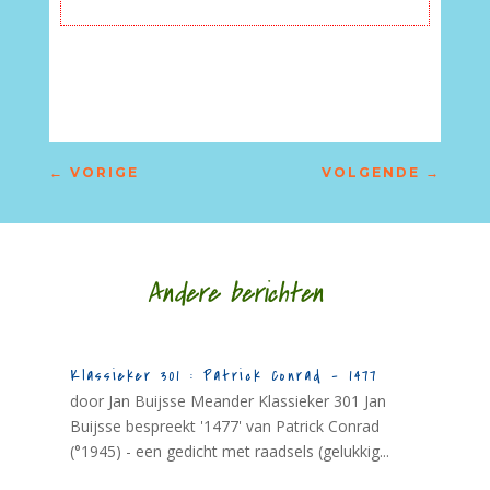
X
←
VORIGE
VOLGENDE
→
Andere berichten
Klassieker 301 : Patrick Conrad – 1477
door Jan Buijsse Meander Klassieker 301 Jan
Buijsse bespreekt '1477' van Patrick Conrad
(°1945) - een gedicht met raadsels (gelukkig...