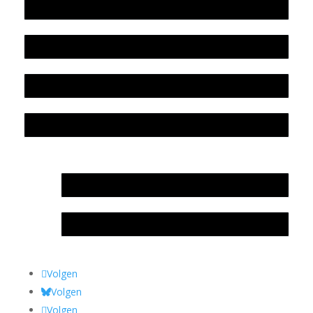
Werkwijze en medewerkers
Beleidsplan
Colofon
Privacyverklaring Stichting Literatuursite Meander
In memoriam Rob de Vos
Rob de Vos – prijs
Volgen
Volgen
Volgen