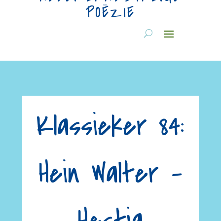
POËZIE
Klassieker 84:
Hein Walter –