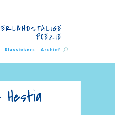
DERLANDSTALIGE
POËZIE
Klassiekers
Archief
– Hestia