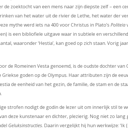
 de zoektocht van een mens naar zijn diepste zelf – een cent
inken van het water uit de rivier de Lethe, het water der ve
 Deze mythe werd iets na 400 voor Christus in Plato’s
Politeia
v
n) is een bibliofiele uitgave waar in subtiele en verschille
aantal, waaronder ‘Hestia’, kan goed op zich staan. Vorig j
oor de Romeinen Vesta genoemd, is de oudste dochter van C
riekse goden op de Olympus. Haar attributen zijn de eeuwi
stia de eenheid van het gezin, de familie, de stam en de st
.
gelige strofen nodigt de godin de lezer uit om innerlijk stil te
e van deze kunstenaar en dichter, plezierig. Nog niet zo lang
ndel
Geluksinstructies
. Daarin vergelijkt hij hun werkwijze: ‘Ik 