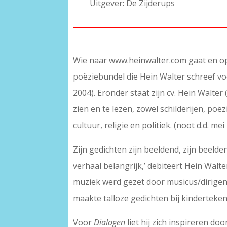
Uitgever: De Zijderups
Wie naar www.heinwalter.com gaat en op ‘
poëziebundel die Hein Walter schreef vo
2004). Eronder staat zijn cv. Hein Walter
zien en te lezen, zowel schilderijen, poë
cultuur, religie en politiek. (noot d.d. m
Zijn gedichten zijn beeldend, zijn beelden
verhaal belangrijk,’ debiteert Hein Walt
muziek werd gezet door musicus/dirigent
maakte talloze gedichten bij kindertek
Voor
Dialogen
liet hij zich inspireren do