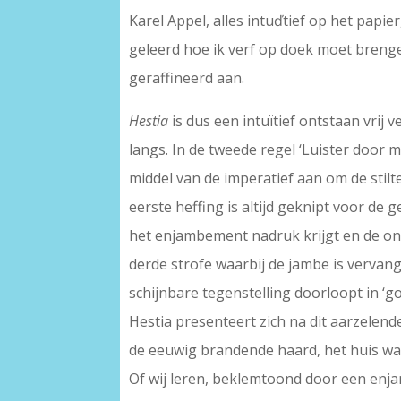
Karel Appel, alles intuďtief op het papie
geleerd hoe ik verf op doek moet breng
geraffineerd aan.
Hestia
is dus een intuïtief ontstaan vrij 
langs. In de tweede regel ‘Luister door 
middel van de imperatief aan om de stilt
eerste heffing is altijd geknipt voor de 
het enjambement nadruk krijgt en de ont
derde strofe waarbij de jambe is vervan
schijnbare tegenstelling doorloopt in ‘g
Hestia presenteert zich na dit aarzelen
de eeuwig brandende haard, het huis waar
Of wij leren, beklemtoond door een enja