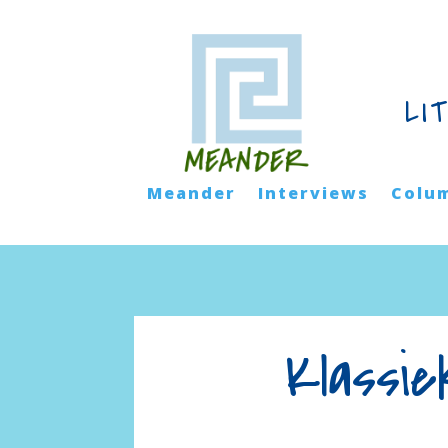
LI
Meander
Interviews
Colu
Klassie