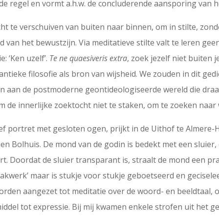
erde regel en vormt a.h.w. de concluderende aansporing van 
ht te verschuiven van buiten naar binnen, om in stilte, zonde
nd van het bewustzijn. Via meditatieve stilte valt te leren g
ie: ‘Ken uzelf’.
Te ne quaesiveris extra
, zoek jezelf niet buiten
ntieke filosofie als bron van wijsheid. We zouden in dit ge
geven aan de postmoderne geontideologiseerde wereld die dr
om de innerlijke zoektocht niet te staken, om te zoeken naa
ef portret met gesloten ogen, prijkt in de Uithof te Almere-
n Bolhuis. De mond van de godin is bedekt met een sluier, 
. Doordat de sluier transparant is, straalt de mond een pra
‘smakwerk’ maar is stukje voor stukje geboetseerd en gecise
rden aangezet tot meditatie over de woord- en beeldtaal, 
middel tot expressie. Bij mij kwamen enkele strofen uit het g