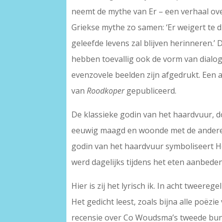
neemt de mythe van Er – een verhaal over
Griekse mythe zo samen: ‘Er weigert te dr
geleefde levens zal blijven herinneren.’
hebben toevallig ook de vorm van dialoge
evenzovele beelden zijn afgedrukt. Een 
van
Roodkoper
gepubliceerd.
De klassieke godin van het haardvuur, d
eeuwig maagd en woonde met de andere G
godin van het haardvuur symboliseert He
werd dagelijks tijdens het eten aanbeden
Hier is zij het lyrisch ik. In acht tweere
Het gedicht leest, zoals bijna alle poëzi
recensie over Co Woudsma’s tweede bu