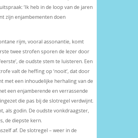
uitspraak: ‘Ik heb in de loop van de jaren
want zijn enjambementen doen
Spontane rijm, vooral assonantie, komt
eerste twee strofen sporen de lezer door
eerste’, de oudste stem te luisteren. Een
rofe valt de heffing op ‘nooit’, dat door
nt met een inhoudelijke herhaling van de
t met een enjamberende en verrassende
gezet die pas bij de slotregel verdwijnt.
t, als godin. De oudste vonkdraagster,
s, de diepste kern.
elf af. De slotregel – weer in de