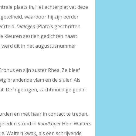
rale plaats in. Het achterplat vat deze
rgetelheid, waardoor hij zijn eerder
erteld.
Dialogen
(Plato’s geschriften
nde kleuren zestien gedichten naast
aar werd dit in het augustusnummer
ronus en zijn zuster Rhea. Ze bleef
g brandende vlam en de sluier. Als
aat. De ingetogen, zachtmoedige godin
 worden en met haar in contact te treden.
 geleden stond in
Roodkoper
Hein Walters
(i.e. Walter) kwak, als een schrijvende