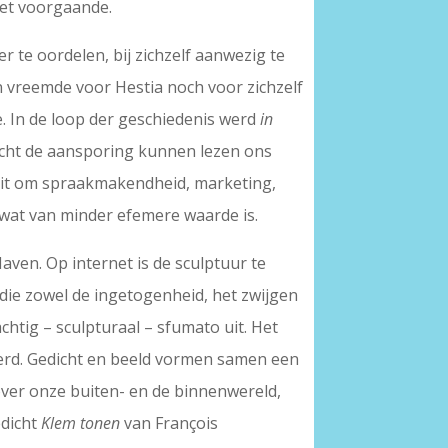
het voorgaande.
r te oordelen, bij zichzelf aanwezig te
een vreemde voor Hestia noch voor zichzelf
 je. In de loop der geschiedenis werd
in
dicht de aansporing kunnen lezen ons
aait om spraakmakendheid, marketing,
r wat van minder efemere waarde is.
Haven. Op internet is de sculptuur te
die zowel de ingetogenheid, het zwijgen
chtig – sculpturaal – sfumato uit. Het
leerd. Gedicht en beeld vormen samen een
over onze buiten- en de binnenwereld,
edicht
Klem tonen
van François