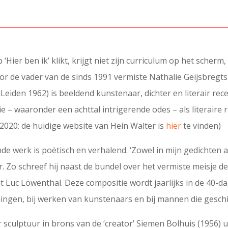
Hier ben ik’ klikt, krijgt niet zijn curriculum op het scherm
or de vader van de sinds 1991 vermiste Nathalie Geijsbregts
 (Leiden 1962) is beeldend kunstenaar, dichter en literair rec
zie – waaronder een achttal intrigerende odes – als literaire 
ei 2020: de huidige website van Hein Walter is
hier
te vinden)
de werk is poëtisch en verhalend. ‘Zowel in mijn gedichten als
er. Zo schreef hij naast de bundel over het vermiste meisje d
 Luc Löwenthal. Deze compositie wordt jaarlijks in de 40-da
eningen, bij werken van kunstenaars en bij mannen die gesc
or sculptuur in brons van de ‘creator’ Siemen Bolhuis (1956)