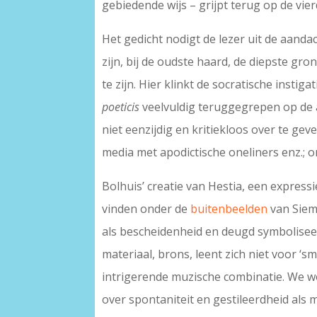
gebiedende wijs – grijpt terug op de vi
Het gedicht nodigt de lezer uit de aandac
zijn, bij de oudste haard, de diepste gro
te zijn. Hier klinkt de socratische instigat
poeticis
veelvuldig teruggegrepen op de a
niet eenzijdig en kritiekloos over te 
media met apodictische oneliners enz.; 
Bolhuis’ creatie van Hestia, een expressi
vinden onder de
buitenbeelden
van Sieme
als bescheidenheid en deugd symboliseert
materiaal, brons, leent zich niet voor 
intrigerende muzische combinatie. We wo
over spontaniteit en gestileerdheid als 