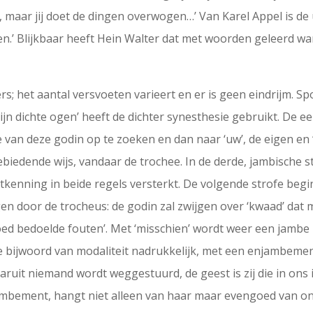
r, maar jij doet de dingen overwogen…’ Van Karel Appel is de 
en.’ Blijkbaar heeft Hein Walter dat met woorden geleerd 
vers; het aantal versvoeten varieert en er is geen eindrijm. 
mijn dichte ogen’ heeft de dichter synesthesie gebruikt. De 
e van deze godin op te zoeken en dan naar ‘uw’, de eigen en ‘
gebiedende wijs, vandaar de trochee. In de derde, jambische st
kenning in beide regels versterkt. De volgende strofe begi
gen door de trocheus: de godin zal zwijgen over ‘kwaad’ da
oed bedoelde fouten’. Met ‘misschien’ wordt weer een jambe in
de bijwoord van modaliteit nadrukkelijk, met een enjambemen
uit niemand wordt weggestuurd, de geest is zij die in ons i
mbement, hangt niet alleen van haar maar evengoed van onsz