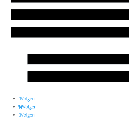
Colofon
Privacyverklaring Stichting Literatuursite Meander
In memoriam Rob de Vos
Rob de Vos – prijs
Volgen
Volgen
Volgen