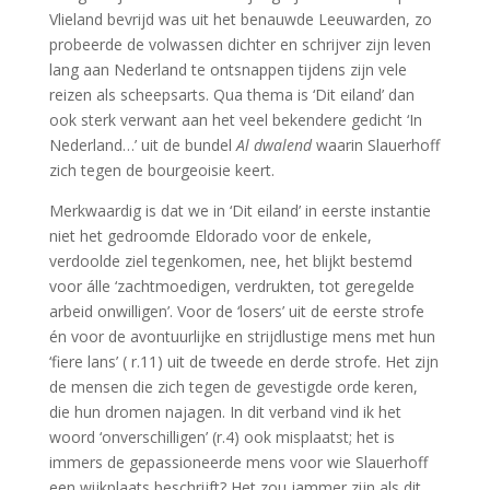
Vlieland bevrijd was uit het benauwde Leeuwarden, zo
probeerde de volwassen dichter en schrijver zijn leven
lang aan Nederland te ontsnappen tijdens zijn vele
reizen als scheepsarts. Qua thema is ‘Dit eiland’ dan
ook sterk verwant aan het veel bekendere gedicht ‘In
Nederland…’ uit de bundel
Al dwalend
waarin Slauerhoff
zich tegen de bourgeoisie keert.
Merkwaardig is dat we in ‘Dit eiland’ in eerste instantie
niet het gedroomde Eldorado voor de enkele,
verdoolde ziel tegenkomen, nee, het blijkt bestemd
voor álle ‘zachtmoedigen, verdrukten, tot geregelde
arbeid onwilligen’. Voor de ‘losers’ uit de eerste strofe
én voor de avontuurlijke en strijdlustige mens met hun
‘fiere lans’ ( r.11) uit de tweede en derde strofe. Het zijn
de mensen die zich tegen de gevestigde orde keren,
die hun dromen najagen. In dit verband vind ik het
woord ‘onverschilligen’ (r.4) ook misplaatst; het is
immers de gepassioneerde mens voor wie Slauerhoff
een wijkplaats beschrijft? Het zou jammer zijn als dit