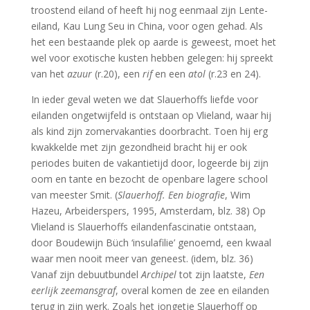
troostend eiland of heeft hij nog eenmaal zijn Lente-
eiland, Kau Lung Seu in China, voor ogen gehad. Als
het een bestaande plek op aarde is geweest, moet het
wel voor exotische kusten hebben gelegen: hij spreekt
van het
azuur
(r.20), een
rif
en een
atol
(r.23 en 24).
In ieder geval weten we dat Slauerhoffs liefde voor
eilanden ongetwijfeld is ontstaan op Vlieland, waar hij
als kind zijn zomervakanties doorbracht. Toen hij erg
kwakkelde met zijn gezondheid bracht hij er ook
periodes buiten de vakantietijd door, logeerde bij zijn
oom en tante en bezocht de openbare lagere school
van meester Smit. (
Slauerhoff. Een biografie
, Wim
Hazeu, Arbeiderspers, 1995, Amsterdam, blz. 38) Op
Vlieland is Slauerhoffs eilandenfascinatie ontstaan,
door Boudewijn Büch ‘insulafilie’ genoemd, een kwaal
waar men nooit meer van geneest. (idem, blz. 36)
Vanaf zijn debuutbundel
Archipel
tot zijn laatste,
Een
eerlijk zeemansgraf
, overal komen de zee en eilanden
terug in zijn werk. Zoals het jongetje Slauerhoff op