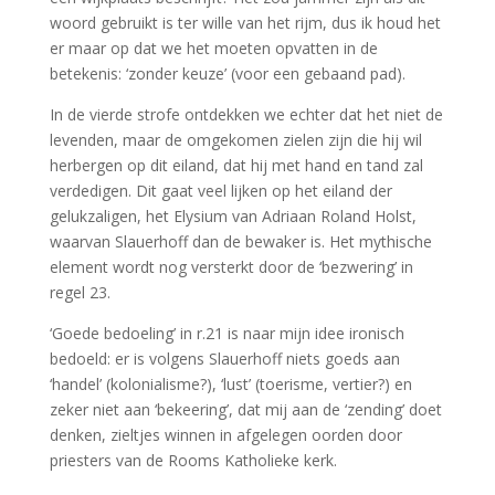
woord gebruikt is ter wille van het rijm, dus ik houd het
er maar op dat we het moeten opvatten in de
betekenis: ‘zonder keuze’ (voor een gebaand pad).
In de vierde strofe ontdekken we echter dat het niet de
levenden, maar de omgekomen zielen zijn die hij wil
herbergen op dit eiland, dat hij met hand en tand zal
verdedigen. Dit gaat veel lijken op het eiland der
gelukzaligen, het Elysium van Adriaan Roland Holst,
waarvan Slauerhoff dan de bewaker is. Het mythische
element wordt nog versterkt door de ‘bezwering’ in
regel 23.
‘Goede bedoeling’ in r.21 is naar mijn idee ironisch
bedoeld: er is volgens Slauerhoff niets goeds aan
‘handel’ (kolonialisme?), ‘lust’ (toerisme, vertier?) en
zeker niet aan ‘bekeering’, dat mij aan de ‘zending’ doet
denken, zieltjes winnen in afgelegen oorden door
priesters van de Rooms Katholieke kerk.