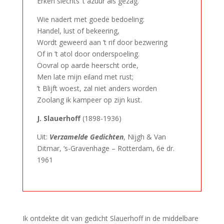
Erken slechts ’t azuur als gezag.
Wie nadert met goede bedoeling:
Handel, lust of bekeering,
Wordt geweerd aan ’t rif door bezwering
Of in ’t atol door onderspoeling.
Oovral op aarde heerscht orde,
Men late mijn eiland met rust;
’t Blijft woest, zal niet anders worden
Zoolang ik kampeer op zijn kust.
J. Slauerhoff
(1898-1936)
Uit:
Verzamelde Gedichten
, Nijgh & Van
Ditmar, ‘s-Gravenhage – Rotterdam, 6e dr.
1961
–
Ik ontdekte dit van gedicht Slauerhoff in de middelbare