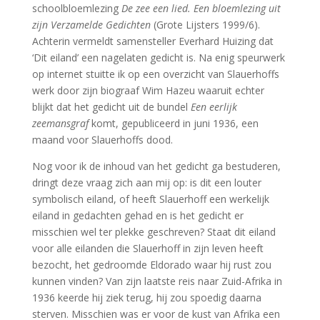
schoolbloemlezing
De zee een lied. Een bloemlezing uit
zijn Verzamelde Gedichten
(Grote Lijsters 1999/6).
Achterin vermeldt samensteller Everhard Huizing dat
‘Dit eiland’ een nagelaten gedicht is. Na enig speurwerk
op internet stuitte ik op een overzicht van Slauerhoffs
werk door zijn biograaf Wim Hazeu waaruit echter
blijkt dat het gedicht uit de bundel
Een eerlijk
zeemansgraf
komt, gepubliceerd in juni 1936, een
maand voor Slauerhoffs dood.
Nog voor ik de inhoud van het gedicht ga bestuderen,
dringt deze vraag zich aan mij op: is dit een louter
symbolisch eiland, of heeft Slauerhoff een werkelijk
eiland in gedachten gehad en is het gedicht er
misschien wel ter plekke geschreven? Staat dit eiland
voor alle eilanden die Slauerhoff in zijn leven heeft
bezocht, het gedroomde Eldorado waar hij rust zou
kunnen vinden? Van zijn laatste reis naar Zuid-Afrika in
1936 keerde hij ziek terug, hij zou spoedig daarna
sterven. Misschien was er voor de kust van Afrika een