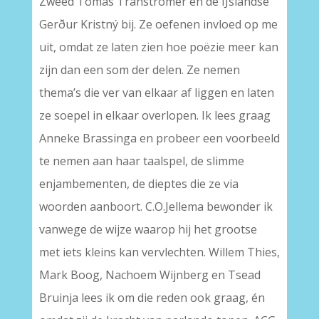
Zweed Tomas Tranströmer en de IJslandse
Gerður Kristný bij. Ze oefenen invloed op me
uit, omdat ze laten zien hoe poëzie meer kan
zijn dan een som der delen. Ze nemen
thema’s die ver van elkaar af liggen en laten
ze soepel in elkaar overlopen. Ik lees graag
Anneke Brassinga en probeer een voorbeeld
te nemen aan haar taalspel, de slimme
enjambementen, de dieptes die ze via
woorden aanboort. C.O.Jellema bewonder ik
vanwege de wijze waarop hij het grootse
met iets kleins kan vervlechten. Willem Thies,
Mark Boog, Nachoem Wijnberg en Tsead
Bruinja lees ik om die reden ook graag, én