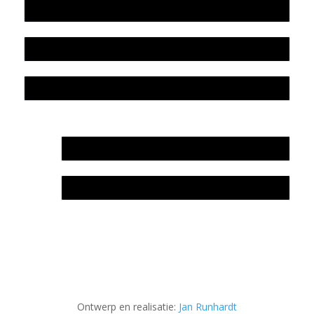
Beleidsplan
Colofon
Privacyverklaring Stichting Literatuursite Meander
In memoriam Rob de Vos
Rob de Vos – prijs
Ontwerp en realisatie:
Jan Runhardt