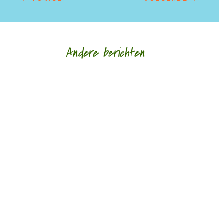
Andere berichten
Hoe een ziek lichaam zich verhoudt tot een zieke
wereld door Eric van Loo - - (*Red. Naar
aanleiding van het overlijden van Lieke
Marsman....