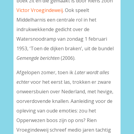
boek zit en die gemaakt is door Riens zoon
Victor Vroegindeweij
. Ook speelt
Middelharnis een centrale rol in het
indrukwekkende gedicht over de
Watersnoodramp van zondag 1 februari
1953, ‘Toen de dijken braken’, uit de bundel
Gemengde berichten
(2006).
Afgelopen zomer, toen ik
Later wordt alles
echter
voor het eerst las, trokken er zware
onweersbuien over Nederland, met hevige,
oorverdovende knallen. Aanleiding voor de
opleving van oude emoties: zou het
Opperwezen boos zijn op ons? Rien
Vroegindeweij schreef medio jaren tachtig