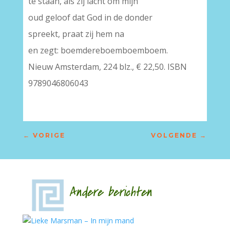
te staan, als zij lacht om mijn
oud geloof dat God in de donder
spreekt, praat zij hem na
en zegt: boemdereboemboemboem.
Nieuw Amsterdam, 224 blz., € 22,50. ISBN
9789046806043
←
VORIGE
VOLGENDE
→
Andere berichten