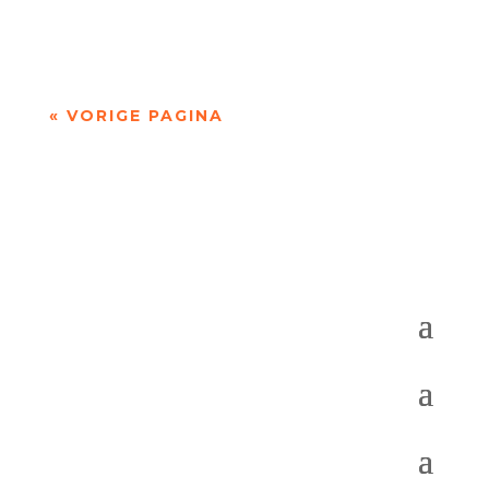
dichter.Brands werd...
« VORIGE PAGINA