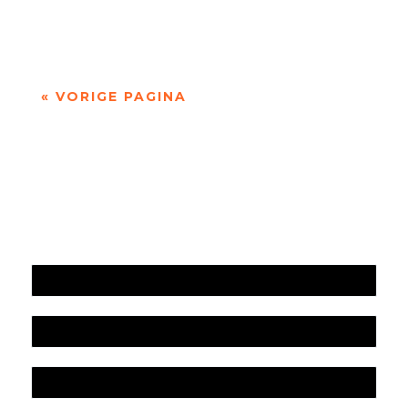
dichter.Brands werd...
« VORIGE PAGINA
Jaarrekening 2025 en begroting 2026
Jaarverslag 2025
Jaarrekening 2024 en begroting 2025