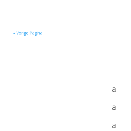
- - Dichten is denken. Of twijfelen aan datgene
wat je altijd gedacht hebt. In die zin is...
« Vorige Pagina