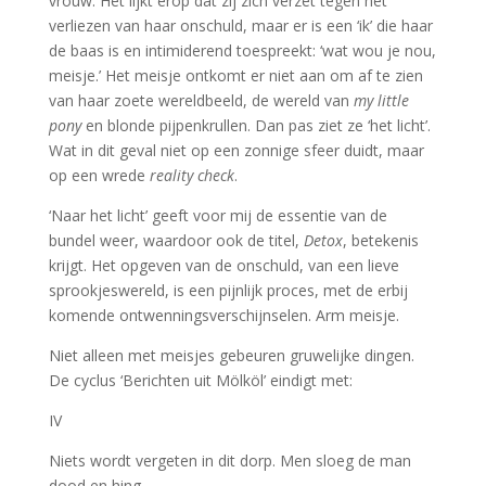
vrouw. Het lijkt erop dat zij zich verzet tegen het
verliezen van haar onschuld, maar er is een ‘ik’ die haar
de baas is en intimiderend toespreekt: ‘wat wou je nou,
meisje.’ Het meisje ontkomt er niet aan om af te zien
van haar zoete wereldbeeld, de wereld van
my little
pony
en blonde pijpenkrullen. Dan pas ziet ze ‘het licht’.
Wat in dit geval niet op een zonnige sfeer duidt, maar
op een wrede
reality check
.
‘Naar het licht’ geeft voor mij de essentie van de
bundel weer, waardoor ook de titel,
Detox
, betekenis
krijgt. Het opgeven van de onschuld, van een lieve
sprookjeswereld, is een pijnlijk proces, met de erbij
komende ontwenningsverschijnselen. Arm meisje.
Niet alleen met meisjes gebeuren gruwelijke dingen.
De cyclus ‘Berichten uit Mölköl’ eindigt met:
IV
Niets wordt vergeten in dit dorp. Men sloeg de man
dood en hing