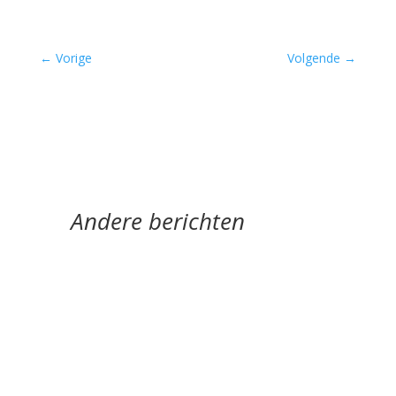
←
Vorige
Volgende
→
Andere berichten
Hoe een ziek lichaam zich verhoudt tot een zieke
wereld door Eric van Loo - - (*Red. Naar