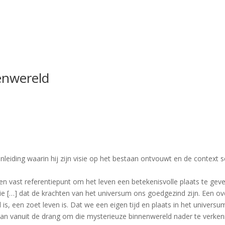
enwereld
nleiding waarin hij zijn visie op het bestaan ontvouwt en de context 
er geen vast referentiepunt om het leven een betekenisvolle plaats te 
e […] dat de krachten van het universum ons goedgezind zijn. Een over
l is, een zoet leven is. Dat we een eigen tijd en plaats in het univers
staan vanuit de drang om die mysterieuze binnenwereld nader te verke