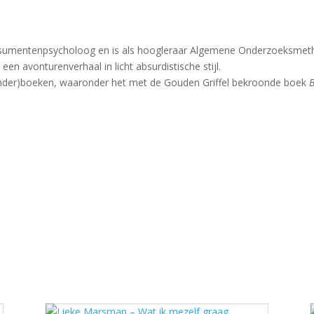
nsumentenpsycholoog en is als hoogleraar Algemene Onderzoeksmet
 een avonturenverhaal in licht absurdistische stijl.
 (kinder)boeken, waaronder het met de Gouden Griffel bekroonde boek
B