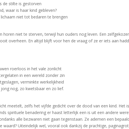
s de stilte is gestorven
 waar is haar kind gebleven?
t lichaam niet tot bedaren te brengen
eren horen niet te sterven, terwijl hun ouders nog leven. Een zelfgekoze
it overheen. En altijd blijft voor hen de vraag of ze er iets aan ha
wen roerloos in het vale zonlicht
ergelaten in een wereld zonder zin
tgeslagen, verminkte werkelijkheid
 jong nog, zo kwetsbaar en zo lief.
icht meetelt, zelfs het vijfde gedicht over de dood van een kind. Het
nds spirituele benadering er haast letterlijk een is uit een andere we
e ondanks alle bezwaren niet gaan tegenstaan. Ze ademen een bepaald
waard? Uiteindelijk wel, vooral ook dankzij de prachtige, paginagrote