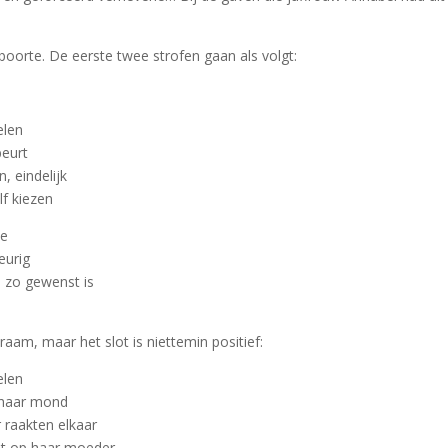
eboorte. De eerste twee strofen gaan als volgt:
elen
beurt
n, eindelijk
f kiezen
de
eurig
 zo gewenst is
raam, maar het slot is niettemin positief:
elen
m haar mond
 raakten elkaar
ht op haar moeder.