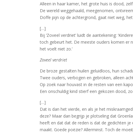
Alleen in haar kamer, het grote huis is dood, zelf
De wereld weggehaald, meegenomen, ontvreemd,
Doffe pijn op de achtergrond, gaat niet weg, he
[…]
Bij ‘Zoveel verdriet’ luidt de aantekening: ‘Kind
toch gebeurt het. De meeste ouders komen er noo
het voelt niet zo.’
Zoveel verdriet
De broze gestalten huilen geluidloos, hun schadu
Twee ouders, verbogen en gebroken, alleen acht
Op zoek naar houvast in de resten van een kapo
Een onschuldig kind stierf een gekozen dood, zo
[…]
Dat is dan het vierde, en als je het miskraamged
deze? Maar dan begrijp je plotseling dat Groenla
heeft en dat dat de reden is dat de gedichten j
maakt. Goede poëzie? Allerminst. Toch de moeite 