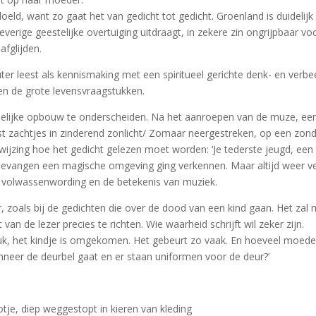
edoeld, want zo gaat het van gedicht tot gedicht. Groenland is duidelijk
rige geestelijke overtuiging uitdraagt, in zekere zin ongrijpbaar voor
afglijden.
uter leest als kennismaking met een spiritueel gerichte denk- en verbe
en de grote levensvraagstukken.
idelijke opbouw te onderscheiden. Na het aanroepen van de muze, een s
anst zachtjes in zinderend zonlicht/ Zomaar neergestreken, op een zon
ijzing hoe het gedicht gelezen moet worden: ‘Je tederste jeugd, een 
nbevangen een magische omgeving ging verkennen. Maar altijd weer ve
, volwassenwording en de betekenis van muziek.
er, zoals bij de gedichten die over de dood van een kind gaan. Het zal 
n de lezer precies te richten. Wie waarheid schrijft wil zeker zijn.
geluk, het kindje is omgekomen. Het gebeurt zo vaak. En hoeveel moed
neer de deurbel gaat en er staan uniformen voor de deur?’
otje, diep weggestopt in kieren van kleding