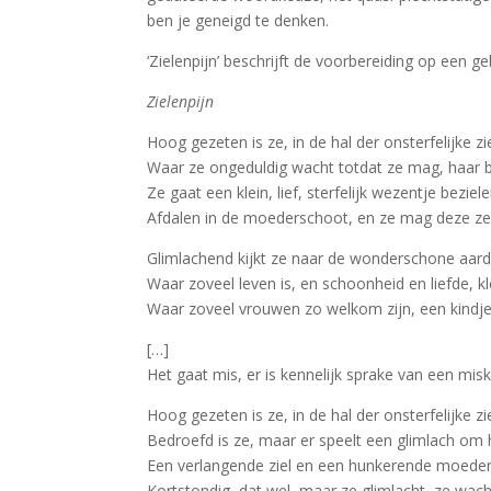
ben je geneigd te denken.
‘Zielenpijn’ beschrijft de voorbereiding op een g
Zielenpijn
Hoog gezeten is ze, in de hal der onsterfelijke zi
Waar ze ongeduldig wacht totdat ze mag, haar 
Ze gaat een klein, lief, sterfelijk wezentje beziele
Afdalen in de moederschoot, en ze mag deze zel
Glimlachend kijkt ze naar de wonderschone aar
Waar zoveel leven is, en schoonheid en liefde, kl
Waar zoveel vrouwen zo welkom zijn, een kindje
[…]
Het gaat mis, er is kennelijk sprake van een misk
Hoog gezeten is ze, in de hal der onsterfelijke zi
Bedroefd is ze, maar er speelt een glimlach o
Een verlangende ziel en een hunkerende moeder
Kortstondig, dat wel, maar ze glimlacht, ze wac