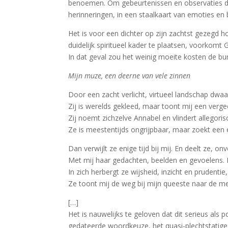
benoemen. Om gebeurtenissen en observaties die
herinneringen, in een staalkaart van emoties en 
Het is voor een dichter op zijn zachtst gezegd h
duidelijk spiritueel kader te plaatsen, voorkomt 
In dat geval zou het weinig moeite kosten de bu
Mijn muze, een deerne van vele zinnen
Door een zacht verlicht, virtueel landschap dwa
Zij is werelds gekleed, maar toont mij een verg
Zij noemt zichzelve Annabel en vlindert allegori
Ze is meestentijds ongrijpbaar, maar zoekt een
Dan verwijlt ze enige tijd bij mij. En deelt ze, o
Met mij haar gedachten, beelden en gevoelens. 
In zich herbergt ze wijsheid, inzicht en prudentie
Ze toont mij de weg bij mijn queeste naar de me
[…]
Het is nauwelijks te geloven dat dit serieus als 
gedateerde woordkeuze, het quasi-plechtstatige 