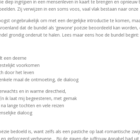
 diep ingrijpen in een mensenleven in kaart te brengen en opnieuw t
beelden. Zij verwijzen in een soms voos, vaal vlak bestaan naar onze a
oogst ongebruikelijk om met een dergelijke introductie te komen, maa
Groenland dat de bundel als ‘gewone’ poëzie beoordeeld kan worden, dus 
ndel grondig onderuit te halen. Lees maar eens hoe de bundel begint:
alt een deerne
eestelijkt voorkomen
sch door het leven
 enkele maal de ontmoeting, de dialoog
nverwachts en in warme directheid,
En ik laat mij begeesteren, met gemak
, na lange tochten en vele reizen
nselijke dialoog
poëzie bedoeld is, want zelfs als een pastiche op laat-romantische zwij
en geforceerd verhevene… Bij de gaven die juffrouw Annabel had uit t