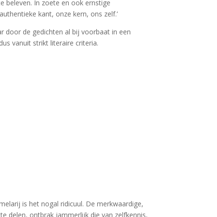
e beleven. In zoete en ook ernstige
uthentieke kant, onze kern, ons zelf.’
r door de gedichten al bij voorbaat in een
vanuit strikt literaire criteria.
melarij is het nogal ridicuul. De merkwaardige,
e delen, ontbrak jammerlijk die van zelfkennis,