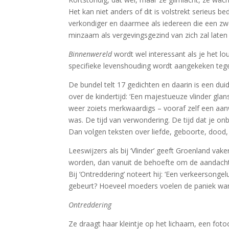
Het kan niet anders of dit is volstrekt serieus b
verkondiger en daarmee als iedereen die een zweve
minzaam als vergevingsgezind van zich zal laten 
Binnenwereld
wordt wel interessant als je het lo
specifieke levenshouding wordt aangekeken teg
De bundel telt 17 gedichten en daarin is een du
over de kindertijd: ‘Een majestueuze vlinder gl
weer zoiets merkwaardigs – vooraf zelf een aanw
was. De tijd van verwondering. De tijd dat je o
Dan volgen teksten over liefde, geboorte, dood
Leeswijzers als bij ‘Vlinder’ geeft Groenland vak
worden, dan vanuit de behoefte om de aandacht va
Bij ‘Ontreddering’ noteert hij: ‘Een verkeerson
gebeurt? Hoeveel moeders voelen de paniek wan
Ontreddering
Ze draagt haar kleintje op het lichaam, een foto