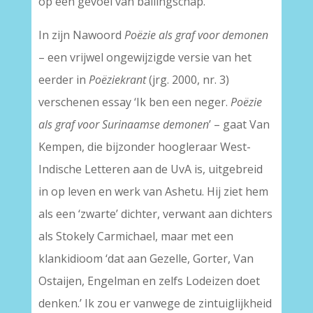
op een gevoel van ballingschap.
In zijn Nawoord
Poëzie als graf voor demonen
– een vrijwel ongewijzigde versie van het
eerder in
Poëziekrant
(jrg. 2000, nr. 3)
verschenen essay ‘Ik ben een neger.
Poëzie
als graf voor Surinaamse demonen
’ – gaat Van
Kempen, die bijzonder hoogleraar West-
Indische Letteren aan de UvA is, uitgebreid
in op leven en werk van Ashetu. Hij ziet hem
als een ‘zwarte’ dichter, verwant aan dichters
als Stokely Carmichael, maar met een
klankidioom ‘dat aan Gezelle, Gorter, Van
Ostaijen, Engelman en zelfs Lodeizen doet
denken.’ Ik zou er vanwege de zintuiglijkheid