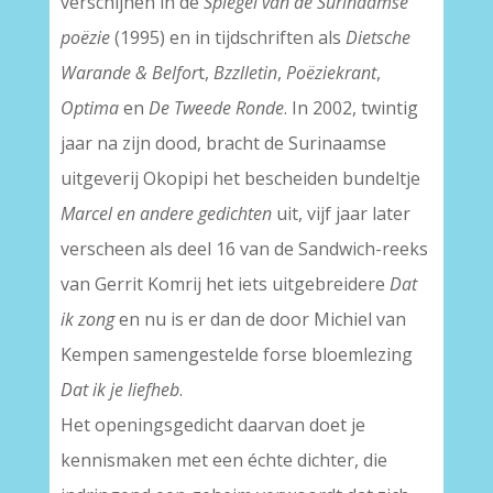
verschijnen in de
Spiegel van de Surinaamse
poëzie
(1995) en in tijdschriften als
Dietsche
Warande & Belfor
t,
Bzzlletin
,
Poëziekrant
,
Optima
en
De Tweede Ronde
. In 2002, twintig
jaar na zijn dood, bracht de Surinaamse
uitgeverij Okopipi het bescheiden bundeltje
Marcel en andere gedichten
uit, vijf jaar later
verscheen als deel 16 van de Sandwich-reeks
van Gerrit Komrij het iets uitgebreidere
Dat
ik zong
en nu is er dan de door Michiel van
Kempen samengestelde forse bloemlezing
Dat ik je liefheb
.
Het openingsgedicht daarvan doet je
kennismaken met een échte dichter, die