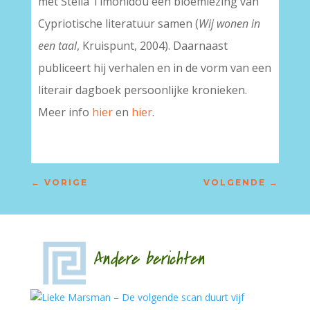
met Stella Timonidou een bloemlezing van
Cypriotische literatuur samen (
Wij wonen in
een taal
, Kruispunt, 2004). Daarnaast
publiceert hij verhalen en in de vorm van een
literair dagboek persoonlijke kronieken.
Meer info
hier
en
hier
.
←
VORIGE
VOLGENDE
→
Andere berichten