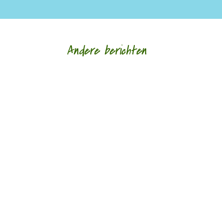
Andere berichten
‘Schrijven is mijn leeflijn zeg ik altijd maar.’ door
Alja Spaan Jacobus Bos (1943) debuteerde in
1969 met de verhalenbundel...
'Standhouden in de mallemolen' door Wim
Vandeleene foto © Damon De Backer Over
moederschap, woorden die verzorgen en...