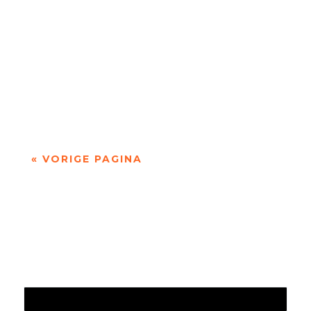
'over Pessoa's Faust: een drama in dichtvorm'
door Sander de Vaan Fernando Pessoa (1888–
1935) geldt als een van de grootste...
« VORIGE PAGINA
Jaarrekening 2025 en begroting 2026