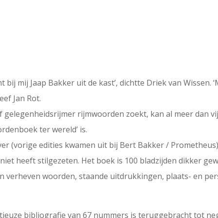
t bij mij Jaap Bakker uit de kast’, dichtte Driek van Wissen.
ef Jan Rot.
r of gelegenheidsrijmer rijmwoorden zoekt, kan al meer dan vi
rdenboek ter wereld’ is.
er (vorige edities kwamen uit bij Bert Bakker / Prometheus)
en niet heeft stilgezeten. Het boek is 100 bladzijden dikker
en verheven woorden, staande uitdrukkingen, plaats- en per
ntieuze bibliografie van 67 nummers is teruggebracht tot neg