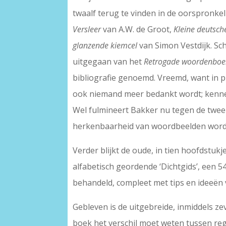
twaalf terug te vinden in de oorspronkel
Versleer
van A.W. de Groot,
Kleine deutsch
glanzende kiemcel
van Simon Vestdijk. Sc
uitgegaan van het
Retrogade woordenboek
bibliografie genoemd. Vreemd, want in p
ook niemand meer bedankt wordt; kennelij
Wel fulmineert Bakker nu tegen de twee 
herkenbaarheid van woordbeelden wordt
Verder blijkt de oude, in tien hoofdstuk
alfabetisch geordende ‘Dichtgids’, een 5
behandeld, compleet met tips en ideeën v
Gebleven is de uitgebreide, inmiddels ze
boek het verschil moet weten tussen reg