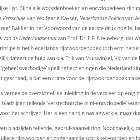
ijke lijst. Bijna alle woordenboeken en encyclopedieën zijn
e Versschule
van Wolfgang Kayser,
Nederlandse Poëtica
van Ac
hreef Bakker in het Voorwoord van de eerste druk nog bij h
 van de Nederlandse taal
van Prof. Dr. E.R. Nieuwborg, dat w
rincipe is het Nederlands rijmwoordenboek toch echt hetzel
k dateert de hulp van o.a. Erik van Muiswinkel, Vic van de R
‘geheel overbodige’ spellingherzieningen die Nederland sind
 geschaad, is dat een crime voor de rijmwoordenboekmake
jes verdeelde overzichtelijke inleiding in de versleer op eni
4 bladzijden tellende ‘verstechnische mini-encyclopedie’ wa
oor het schrijven. Het is een handig naslagwerkje, maar dus
ven bladzijden tellende, gebruiksaanwijzing. Noodzakelijk, 
uliere rijmwoorden en zogenaamde schrikkelwoorden en hoe 