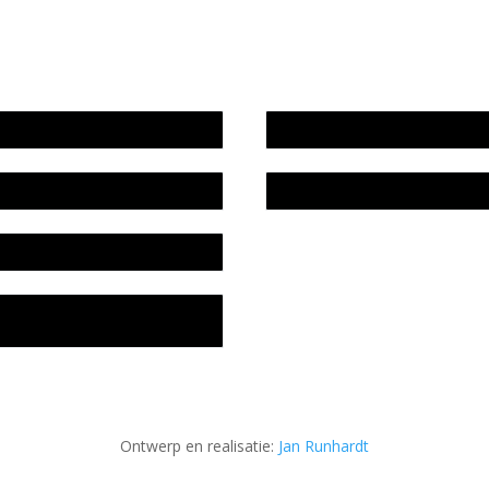
wijze en medewerkers
In memoriam Rob de Vos
idsplan
Rob de Vos – prijs
fon
acyverklaring Stichting
ratuursite Meander
Ontwerp en realisatie:
Jan Runhardt