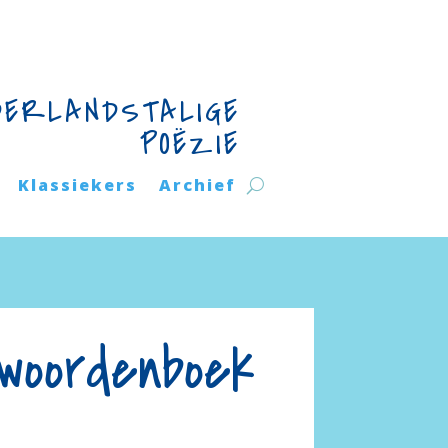
DERLANDSTALIGE
POËZIE
Klassiekers
Archief
woordenboek