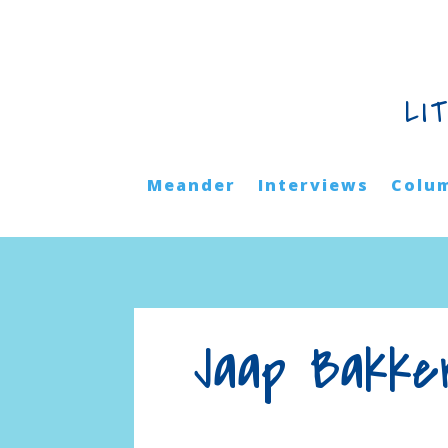
LI
Meander
Interviews
Colu
Jaap Bakke