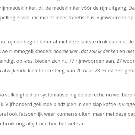
 rijmmedeklinker, d.i. de medeklinker vóór de rijmuitgang. Da
 spelling ervan, die min of meer fonetisch is. Rijmwoorden op
chte rijmen begint beter af met deze laatste druk dan met d
uwe rijmmogelijkheden:
doordenken
,
dat zou ik denken
en
nie
 eindigt op
-aas
, bieden zich nu 77 rijmwoorden aan, 27 woo
fwijkende klemtoon) steeg: van 20 naar 28. Eerst zelf gebr
a volledigheid en systematisering de perfectie nu wel berei
. Vijfhonderd gelijmde bladzijden in een slap kaftje is vra
al ook fatsoenlijk weer kunnen sluiten, maar met deze pape
gebruik nog altijd zien hoe het wel kan.