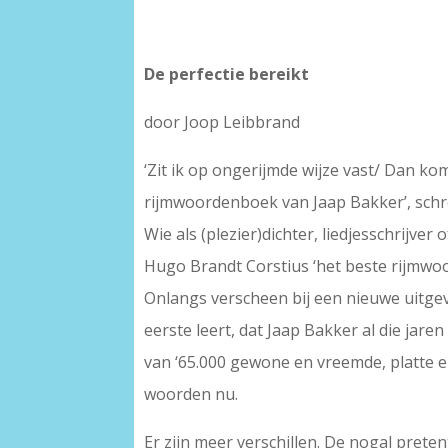
De perfectie bereikt
door Joop Leibbrand
‘Zit ik op ongerijmde wijze vast/ Dan kom
rijmwoordenboek van Jaap Bakker’, schre
Wie als (plezier)dichter, liedjesschrijve
Hugo Brandt Corstius ‘het beste rijmwoo
Onlangs verscheen bij een nieuwe uitgev
eerste leert, dat Jaap Bakker al die jar
van ‘65.000 gewone en vreemde, platte 
woorden nu.
Er zijn meer verschillen. De nogal prete