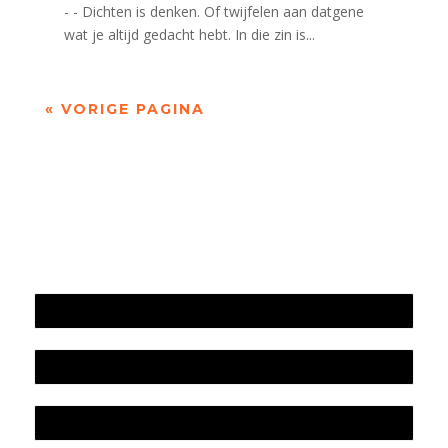
- - Dichten is denken. Of twijfelen aan datgene
wat je altijd gedacht hebt. In die zin is...
« VORIGE PAGINA
Jaarrekening 2025 en begroting 2026
Jaarverslag 2025
Jaarrekening 2024 en begroting 2025