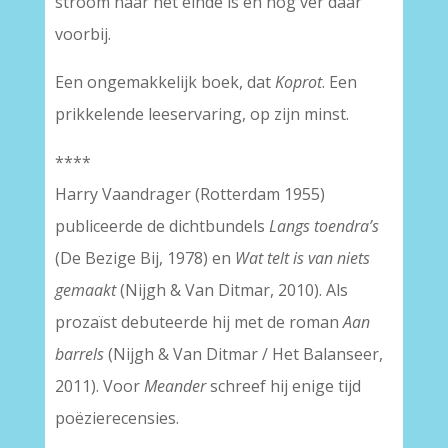
stroom naar het einde is en nog ver daar
voorbij.
Een ongemakkelijk boek, dat
Koprot
. Een
prikkelende leeservaring, op zijn minst.
****
Harry Vaandrager (Rotterdam 1955)
publiceerde de dichtbundels
Langs toendra’s
(De Bezige Bij, 1978) en
Wat telt is van niets
gemaakt
(Nijgh & Van Ditmar, 2010). Als
prozaïst debuteerde hij met de roman
Aan
barrels
(Nijgh & Van Ditmar / Het Balanseer,
2011). Voor
Meander
schreef hij enige tijd
poëzierecensies.