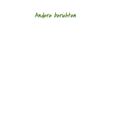
Andere berichten
Hoe een ziek lichaam zich verhoudt tot een zieke
wereld door Eric van Loo - - (*Red. Naar
aanleiding van het overlijden van Lieke
Marsman....