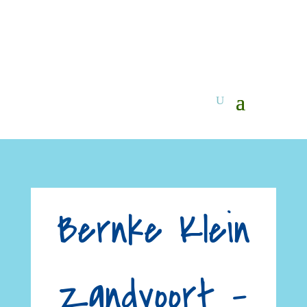
Bernke Klein
Zandvoort –