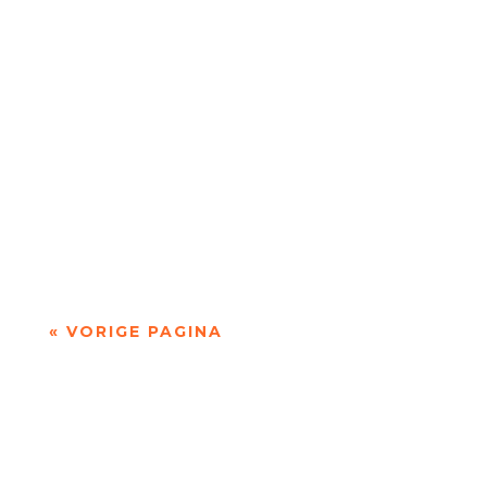
Niets is meer dan niets door Marc Bruynseraede
- - Dichten is denken. Of twijfelen aan datgene
wat je altijd gedacht hebt. In die zin is...
« VORIGE PAGINA