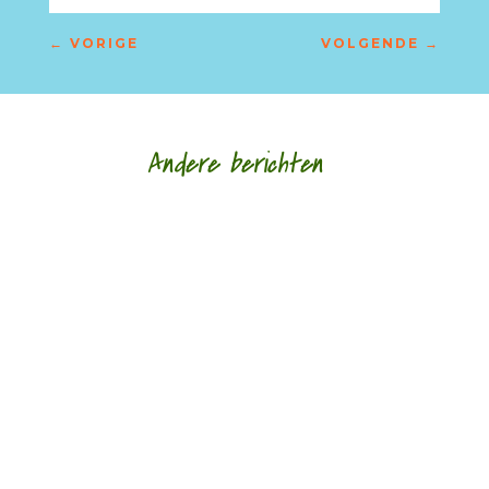
←
VORIGE
VOLGENDE
→
Andere berichten
Nele Bruynooghe speelt een zacht brutaal spel
met literatuur. Ze kijkt met ogen die schrijven en
legt wat ze schrijft als speelgoed in de...
Monique Leferink op Reinink was jarenlang
werkzaam als psychotherapeut, nu vooral als