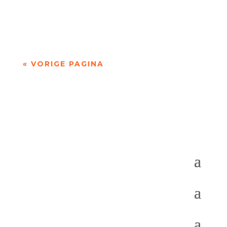
uitgewist ook zijn verleden met alles wat hij zich
herinnerde van familieleden van...
« VORIGE PAGINA