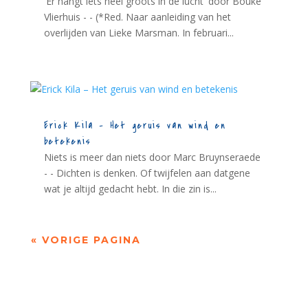
'Er hangt iets heel groots in de lucht' door Bouke
Vlierhuis - - (*Red. Naar aanleiding van het
overlijden van Lieke Marsman. In februari...
Erick Kila – Het geruis van wind en
betekenis
Niets is meer dan niets door Marc Bruynseraede
- - Dichten is denken. Of twijfelen aan datgene
wat je altijd gedacht hebt. In die zin is...
« VORIGE PAGINA