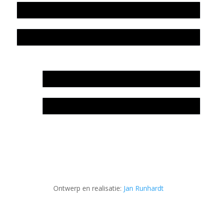
Colofon
Privacyverklaring Stichting Literatuursite Meander
In memoriam Rob de Vos
Rob de Vos – prijs
Ontwerp en realisatie:
Jan Runhardt