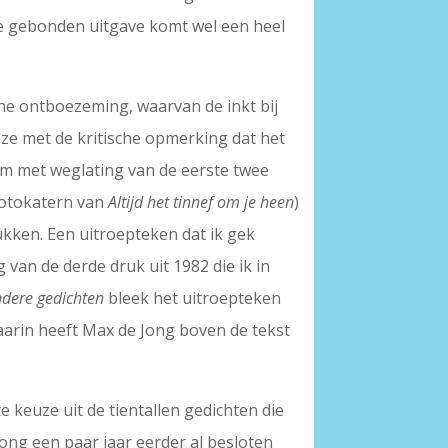
ie gebonden uitgave komt wel een heel
che ontboezeming, waarvan de inkt bij
eze met de kritische opmerking dat het
lim met weglating van de eerste twee
 fotokatern van
Altijd het tinnef om je heen
)
ukken. Een uitroepteken dat ik gek
van de derde druk uit 1982 die ik in
ndere gedichten
bleek het uitroepteken
aarin heeft Max de Jong boven de tekst
keuze uit de tientallen gedichten die
ong een paar jaar eerder al besloten