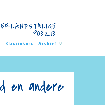
DERLANDSTALIGE
POËZIE
n
Klassiekers
Archief
ld en andere