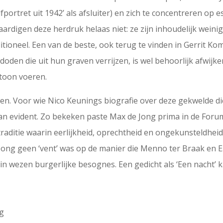
portret uit 1942’ als afsluiter) en zich te concentreren op 
vaardigen deze herdruk helaas niet: ze zijn inhoudelijk wein
ditioneel. Een van de beste, ook terug te vinden in Gerrit Kom
 doden die uit hun graven verrijzen, is wel behoorlijk afwij
toon voeren.
achen. Voor wie Nico Keunings biografie over deze gekwelde d
dan evident. Zo bekeken paste Max de Jong prima in de Forum
aditie waarin eerlijkheid, oprechtheid en ongekunsteldheid
 Jong geen ‘vent’ was op de manier die Menno ter Braak en 
n, in wezen burgerlijke besognes. Een gedicht als ‘Een nacht’ 
ig