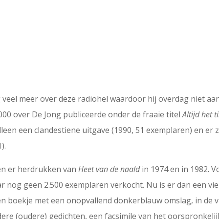
 veel meer over deze radiohel waardoor hij overdag niet aan
2000 over De Jong publiceerde onder de fraaie titel
Altijd het 
een een clandestiene uitgave (1990, 51 exemplaren) en er 
).
nen er herdrukken van
Heet van de naald
in 1974 en in 1982. V
r nog geen 2.500 exemplaren verkocht. Nu is er dan een vierd
en boekje met een onopvallend donkerblauw omslag, in de v
re (oudere) gedichten, een facsimile van het oorspronkelij