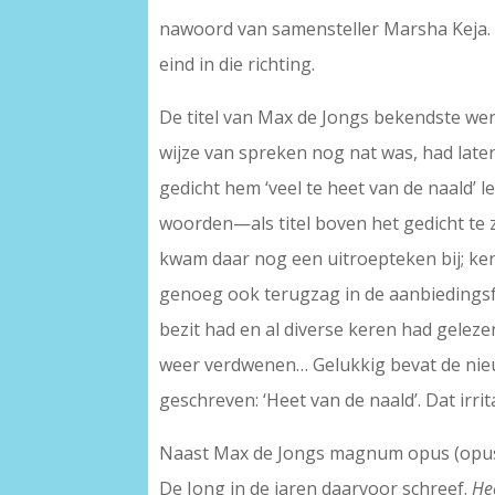
nawoord van samensteller Marsha Keja. 
eind in die richting.
De titel van Max de Jongs bekendste wer
wijze van spreken nog nat was, had late
gedicht hem ‘veel te heet van de naald’ 
woorden—als titel boven het gedicht te 
kwam daar nog een uitroepteken bij; ken
genoeg ook terugzag in de aanbiedingsfo
bezit had en al diverse keren had gelez
weer verdwenen… Gelukkig bevat de nieuw
geschreven: ‘Heet van de naald’. Dat irri
Naast Max de Jongs magnum opus (opu
De Jong in de jaren daarvoor schreef.
He