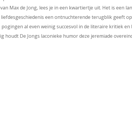
van Max de Jong, lees je in een kwartiertje uit. Het is een la
 liefdesgeschiedenis een ontnuchterende terugblik geeft op z’
ogingen al even weinig succesvol in de literaire kritiek en 
kig houdt De Jongs laconieke humor deze jeremiade overeind.