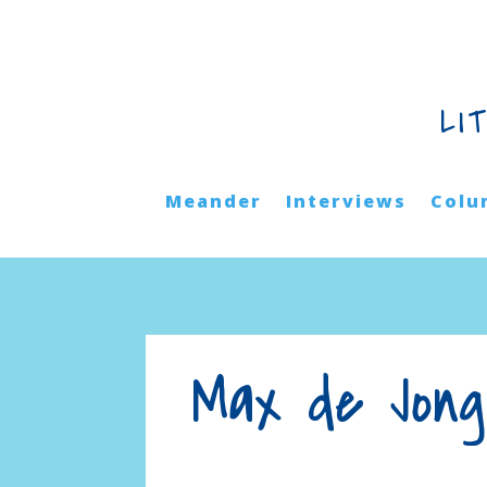
LI
Meander
Interviews
Colu
Max de Jong