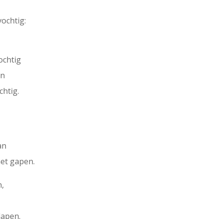
ochtig:
ochtig
en
chtig.
an
het gapen.
n,
lapen.