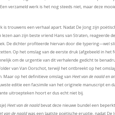
Een verzameld werk is het nog steeds niet, maar deze moo
k is trouwens een verhaal apart. Nadat De Jong zijn poëtis
n lezen aan zijn beste vriend Hans van Straten, reageerde d
leek. De dichter profiteerde hiervan door die typering—wel s
zetten. Op het omslag van de eerste druk (afgebeeld in het
nelijk om de urgentie van dit verhalende gedicht te benadr
lder van Van Oorschot, terwijl het ontbreekt op het omslag 
en. Maar op het definitieve omslag van
Heet van de naald en a
ste editie een facsimile van het originele manuscript en d
tante uitroepteken hoort er dus echt niet bij.
sje)
Heet van de naald
bevat deze nieuwe bundel een beperkte 
et van de naald
was een laatste poëtische eruptie, nadat De J