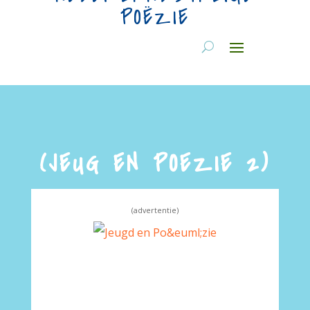
POËZIE
(JEUG EN POEZIE 2)
(advertentie)