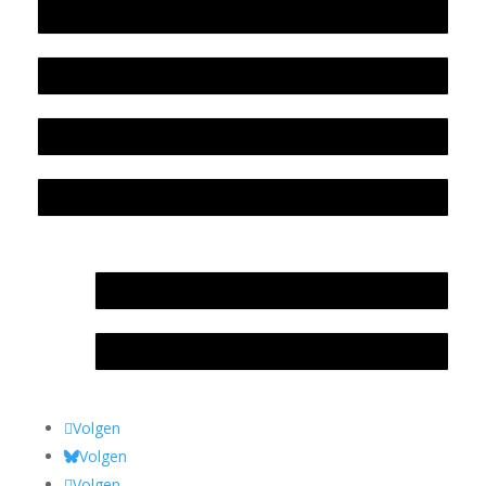
Werkwijze en medewerkers
Beleidsplan
Colofon
Privacyverklaring Stichting Literatuursite Meander
In memoriam Rob de Vos
Rob de Vos – prijs
Volgen
Volgen
Volgen