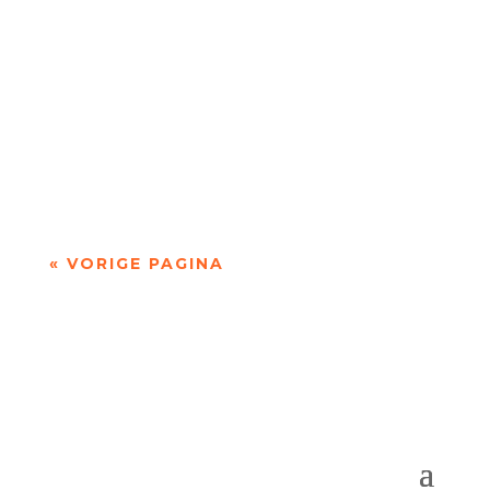
Niets is meer dan niets door Marc Bruynseraede
- - Dichten is denken. Of twijfelen aan datgene
wat je altijd gedacht hebt. In die zin is...
« VORIGE PAGINA