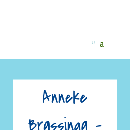
Anneke
Brassinga –