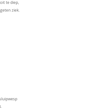
oit te diep,
rgeten ziek.
e sluipwesp
t.