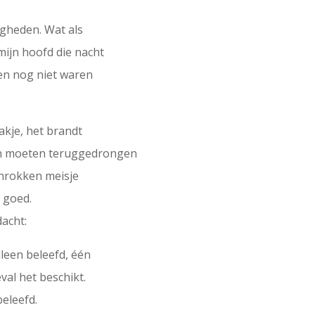
igheden. Wat als
 mijn hoofd die nacht
len nog niet waren
 zakje, het brandt
nen moeten teruggedrongen
hrokken meisje
 goed.
dacht:
lleen beleefd, één
val het beschikt.
beleefd.