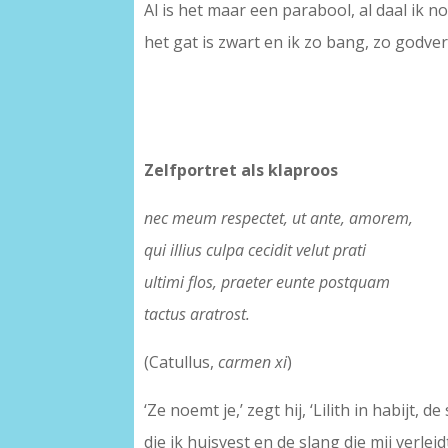
Al is het maar een parabool, al daal ik no
het gat is zwart en ik zo bang, zo godve
Zelfportret als klaproos
nec meum respectet, ut ante, amorem,
qui illius culpa cecidit velut prati
ultimi flos, praeter eunte postquam
tactus aratrost.
(Catullus,
carmen xi
)
‘Ze noemt je,’ zegt hij, ‘Lilith in habijt, d
die ik huisvest en de slang die mij verleid