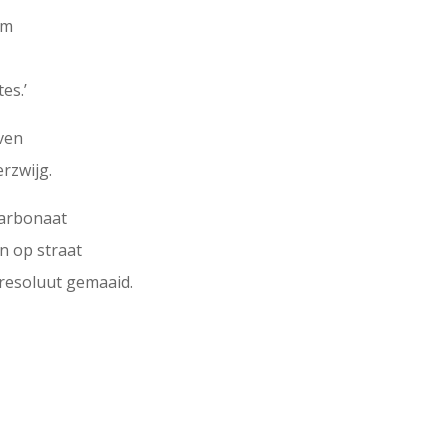
em
es.’
even
rzwijg.
carbonaat
n op straat
resoluut gemaaid.